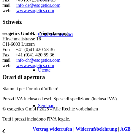
mail
info-de@esogetics.com
web
www.esogetics.com
Schweiz
esogetics GmbH – Niederlassung
Complessi tematici
Hirschmattstrasse 16
CH-6003 Luzern
Fon +41 (0)41 420 58 36
Fax +41 (0)41 420 59 36
mail
info-ch@esogetics.com
web
www.esogetics.com
Utente
Orari di apertura
Siamo lì per l’orario d’ufficio!
Prezzi IVA inclusa ed escl. Spese di spedizione (inclusa IVA)
Seminari
© esogetics GmbH 2025 - Alle Rechte vorbehalten
Tutti i prezzi includono l'IVA legale.
Vertrag widerrufen
|
Widerrufsbelehrung
|
AGB