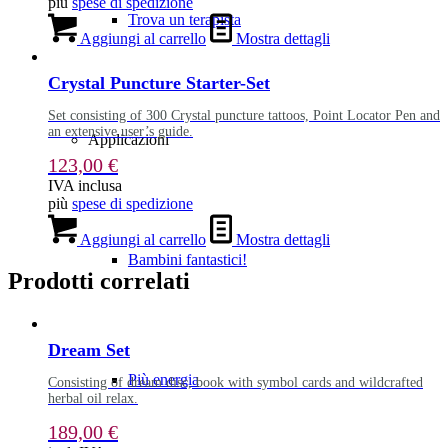
più
spese di spedizione
Trova un terapista
Aggiungi al carrello
Mostra dettagli
Crystal Puncture Starter-Set
Set consisting of 300 Crystal puncture tattoos, Point Locator Pen and
an extensive user’s guide.
Applicazioni
123,00
€
IVA inclusa
più
spese di spedizione
Aggiungi al carrello
Mostra dettagli
Bambini fantastici!
Prodotti correlati
Dream Set
Più energia
Consisting of dream disc, book with symbol cards and wildcrafted
herbal oil relax.
189,00
€