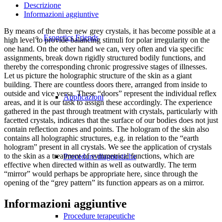
Descrizione
Informazioni aggiuntive
By means of the three new grey crystals, it has become possible at a
Esogetics Friends
high level to provide balancing stimuli for polar irregularity on the
one hand. On the other hand we can, very often and via specific
assignments, break down rigidly structured bodily functions, and
thereby the corresponding chronic progressive stages of illnesses.
Let us picture the holographic structure of the skin as a giant
building. There are countless doors there, arranged from inside to
outside and vice versa. These “doors” represent the individual reflex
Applicazioni
areas, and it is our task to assign these accordingly. The experience
gathered in the past through treatment with crystals, particularly with
facetted crystals, indicates that the surface of our bodies does not just
contain reflection zones and points. The hologram of the skin also
contains all holographic structures, e.g. in relation to the “earth
hologram” present in all crystals. We see the application of crystals
to the skin as a treatment of symmetrical functions, which are
Procedure diagnostiche
effective when directed within as well as outwardly. The term
“mirror” would perhaps be appropriate here, since through the
opening of the “grey pattern” its function appears as on a mirror.
Informazioni aggiuntive
Procedure terapeutiche