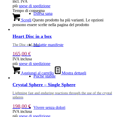
incl. IVA
più
spese di spedizione
Tempo di consegna
Difesa sana
Scegli
Questo prodotto ha più varianti. Le opzioni
possono essere scelte nella pagina del prodotto
Heart Disc in a box
Malattie manifeste
The Disc of Love.
165,00
€
IVA inclusa
più
spese di spedizione
Aggiungi al carrello
Mostra dettagli
Psiche stabile
Crystal Sphere – Single Sphere
Lightning fast and enduring reactions through the use of the crystal
spheres
198,00
€
Vivere senza dolori
IVA inclusa
più
spese di spedizione