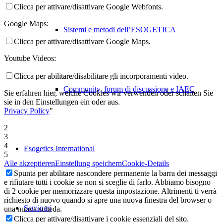
Clicca per attivare/disattivare Google Webfonts.
Google Maps:
Sistemi e metodi dell’ESOGETICA
Clicca per attivare/disattivare Google Maps.
Youtube Videos:
Clicca per abilitare/disabilitare gli incorporamenti video.
Community, forum di discussione e IAEC
Sie erfahren hier, welche Cookies wir verwenden oder schalten Sie
sie in den Einstellungen ein oder aus.
Privacy Policy
"
2
3
4
Esogetics International
5
Alle akzeptieren
Einstellung speichern
Cookie-Details
Spunta per abilitare nascondere permanente la barra dei messaggi
e rifiutare tutti i cookie se non si sceglie di farlo. Abbiamo bisogno
di 2 cookie per memorizzare questa impostazione. Altrimenti ti verrà
richiesto di nuovo quando si apre una nuova finestra del browser o
Seminari
una nuova scheda.
Clicca per attivare/disattivare i cookie essenziali del sito.