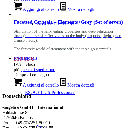
Aggiungi al carrello
Mostra dettagli
Facetted Crystals – Elements+Grey (Set of seven)
Produkte für Friends
Stimulation of the self-healing properties and deep relaxation
through the use of reflex zones on the body (turquoise, light green,
crimson, rose).
The fantastic world of treatment with the three grey crystals.
560,00
€
Professionals
IVA inclusa
più
spese di spedizione
Tempo di consegna
Aggiungi al carrello
Mostra dettagli
ESOGETICS Professionals
Deutschland
esogetics GmbH – International
Hildastrasse 8
D-76646 Bruchsal
Fon +49 (0)7251 8001 0
Notizia
Fax +49 (0)7251 8001 55