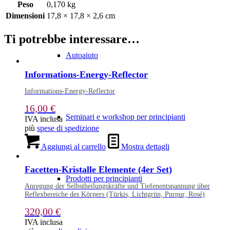
Peso
0,170 kg
Dimensioni
17,8 × 17,8 × 2,6 cm
Ti potrebbe interessare…
Autoaiuto
Informations-Energy-Reflector
Informations-Energy-Reflector
16,00
€
Seminari e workshop per principianti
IVA inclusa
più
spese di spedizione
Aggiungi al carrello
Mostra dettagli
Facetten-Kristalle Elemente (4er Set)
Prodotti per principianti
Anregung der Selbstheilungskräfte und Tiefenentspannung über
Reflexbereiche des Körpers (Türkis, Lichtgrün, Purpur, Rosé)
320,00
€
IVA inclusa