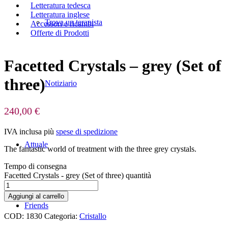
Letteratura tedesca
Letteratura inglese
Trova un terapista
Accessori e ricambi
Offerte di Prodotti
Facetted Crystals – grey (Set of
three)
Notiziario
240,00
€
IVA inclusa
più
spese di spedizione
Attuale
The fantastic world of treatment with the three grey crystals.
Tempo di consegna
Facetted Crystals - grey (Set of three) quantità
Aggiungi al carrello
Friends
COD:
1830
Categoria:
Cristallo