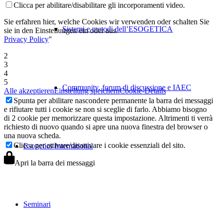
Clicca per abilitare/disabilitare gli incorporamenti video.
Sie erfahren hier, welche Cookies wir verwenden oder schalten Sie
Sistemi e metodi dell’ESOGETICA
sie in den Einstellungen ein oder aus.
Privacy Policy
"
2
3
4
5
Community, forum di discussione e IAEC
Alle akzeptieren
Einstellung speichern
Cookie-Details
Spunta per abilitare nascondere permanente la barra dei messaggi
e rifiutare tutti i cookie se non si sceglie di farlo. Abbiamo bisogno
di 2 cookie per memorizzare questa impostazione. Altrimenti ti verrà
richiesto di nuovo quando si apre una nuova finestra del browser o
una nuova scheda.
Clicca per attivare/disattivare i cookie essenziali del sito.
Esogetics International
Apri la barra dei messaggi
Seminari