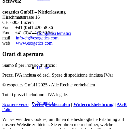
Schweiz
esogetics GmbH – Niederlassung
Hirschmattstrasse 16
CH-6003 Luzern
Fon +41 (0)41 420 58 36
Fax +41 (0)41 420 59 36
Complessi tematici
mail
info-ch@esogetics.com
web
www.esogetics.com
Orari di apertura
Siamo lì per l’orario d’ufficio!
Utente
Prezzi IVA inclusa ed escl. Spese di spedizione (inclusa IVA)
© esogetics GmbH 2025 - Alle Rechte vorbehalten
Tutti i prezzi includono l'IVA legale.
Seminari
Scorrere verso
Vertrag widerrufen
|
Widerrufsbelehrung
|
AGB
l’alto
Wir verwenden Cookies, um Ihnen die bestmögliche Erfahrung auf
unserer Website zu bieten. Sie erfahren mehr darüber, welche