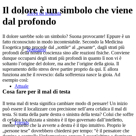
Il dolore è un simbolo che viene
Trova un terapista
dal profondo
Il dolore sarebbe solo un simbolo? Suona provocante! Eppure è un
fatto riconosciuto in modo incontestabile. Secondo la Medicina
Esogetica tutto procede dal „sottile“ al „pesante“, dagli strati più
Notiziario
profondi della nostra coscienza sino alle reazioni fisiche. Conviene
dunque occuparsi degli strati più profondi in quanto lì non vi è
soltanto l’origine del dolore, ma anche l’origine della gioia. Il
superamento dello stress deve partire proprio da qui. E allora
funziona anche il rovescio: dalla sofferenza nasce la gioia. Ad
esempio così:
Attuale
Cosa fare per il mal di testa
Il tema mal di testa significa cambiare modo di pensare! Un inizio
può essere il localizzare con precisione nell’area cefalica il mal di
testa. Si tratta della parte destra o sinistra della testa? Colui che soffre
di cefalea localizzata a sinistra è il tipo governato dall’intelletto,
Friends
mentre quello che la avverte a destra è il tipo intuitivo. Proprio le
„persone tese” dovrebbero chiedersi per tempo: “è il pensatore che