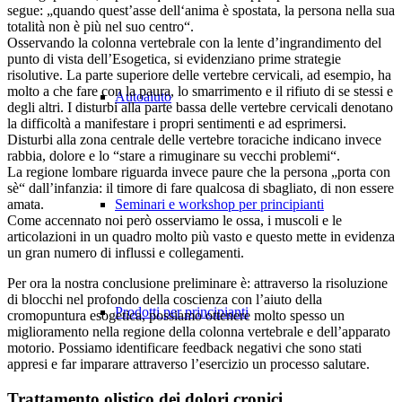
segue: „quando quest’asse dell‘anima è spostata, la persona nella sua
totalità non è più nel suo centro“.
Osservando la colonna vertebrale con la lente d’ingrandimento del
punto di vista dell’Esogetica, si evidenziano prime strategie
risolutive. La parte superiore delle vertebre cervicali, ad esempio, ha
molto a che fare con la paura, lo smarrimento e il rifiuto di se stessi e
Autoaiuto
degli altri. I disturbi alla parte bassa delle vertebre cervicali denotano
la difficoltà a manifestare i propri sentimenti e ad esprimersi.
Disturbi alla zona centrale delle vertebre toraciche indicano invece
rabbia, dolore e lo “stare a rimuginare su vecchi problemi“.
La regione lombare riguarda invece paure che la persona „porta con
sè“ dall’infanzia: il timore di fare qualcosa di sbagliato, di non essere
Seminari e workshop per principianti
amata.
Come accennato noi però osserviamo le ossa, i muscoli e le
articolazioni in un quadro molto più vasto e questo mette in evidenza
un gran numero di influssi e collegamenti.
Per ora la nostra conclusione preliminare è: attraverso la risoluzione
di blocchi nel profondo della coscienza con l’aiuto della
Prodotti per principianti
cromopuntura esogetica, possiamo ottenere molto spesso un
miglioramento nella regione della colonna vertebrale e dell’apparato
motorio. Possiamo identificare feedback negativi che sono stati
appresi e far imparare attraverso l’esercizio un processo salutare.
Trattamento olistico dei dolori cronici.