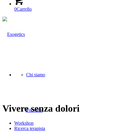
0
Carrello
Chi siamo
Vivere senza dolori
Filosofia
Workshop
Ricerca terapista