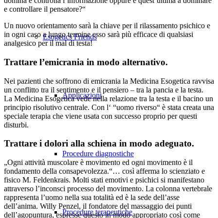
domina e controlla l’informazione oppure è quest’ultima a dominare
e controllare il pensatore?“
Un nuovo orientamento sarà la chiave per il rilassamento psichico e
in ogni caso a lungo termine esso sarà più efficace di qualsiasi
Esogetics Friends
analgesico per il mal di testa!
Trattare l’emicrania in modo alternativo.
Nei pazienti che soffrono di emicrania la Medicina Esogetica ravvisa
un conflitto tra il sentimento e il pensiero – tra la pancia e la testa.
Applicazioni
La Medicina Esogetica vede nella relazione tra la testa e il bacino un
principio risolutivo centrale. Con l‘ “uomo riverso“ è stata creata una
speciale terapia che viene usata con successo proprio per questi
disturbi.
Trattare i dolori alla schiena in modo adeguato.
Procedure diagnostiche
„Ogni attività muscolare è movimento ed ogni movimento è il
fondamento della consapevolezza.“… così afferma lo scienziato e
fisico M. Feldenkrais. Molti stati emotivi e psichici si manifestano
attraverso l’inconsci processo del movimento. La colonna vertebrale
rappresenta l’uomo nella sua totalità ed è la sede dell’asse
dell’anima. Willy Penzel, il fondatore del massaggio dei punti
Procedure terapeutiche
dell’agopuntura, espresse questo in modo appropriato così come