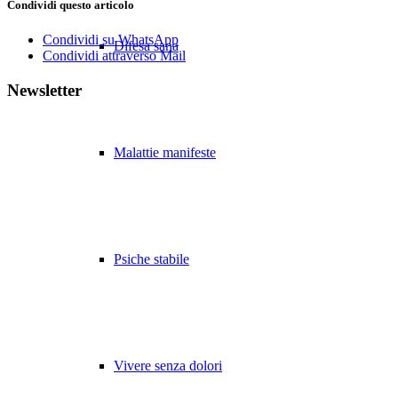
Condividi questo articolo
Condividi su WhatsApp
Difesa sana
Condividi attraverso Mail
Newsletter
Malattie manifeste
Psiche stabile
Vivere senza dolori