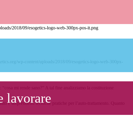
uploads/2018/09/esogetics-logo-web-300px-pos-it.png
ogetics.org/wp-content/uploads/2018/09/esogetics-logo-web-300px-
 “cosa mi rende sano?” A tal fine analizziamo la costituzione
e lavorare
iuto e sorprendenti tecniche pratiche per l’auto-trattamento. Quanto