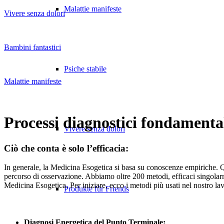
Malattie manifeste
Vivere senza dolori
Bambini fantastici
Psiche stabile
Malattie manifeste
Processi diagnostici fondamenta
Vivere senza dolori
Ciò che conta è solo l’efficacia:
In generale, la Medicina Esogetica si basa su conoscenze empiriche. 
percorso di osservazione. Abbiamo oltre 200 metodi, efficaci singolarment
Medicina Esogetica. Per iniziare, ecco i metodi più usati nel nostro la
Produkte für Friends
Diagnosi Energetica del Punto Terminale: