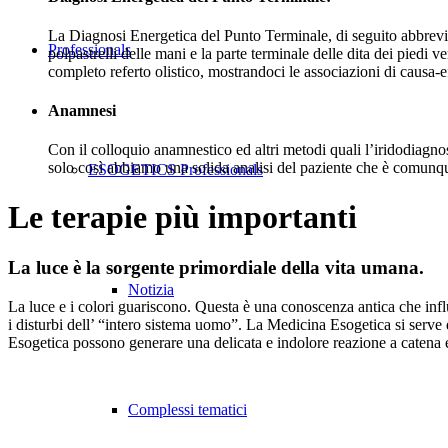
La Diagnosi Energetica del Punto Terminale, di seguito abbreviat
Professionals
polpastrelli delle mani e la parte terminale delle dita dei piedi
completo referto olistico, mostrandoci le associazioni di causa-e
Anamnesi
Con il colloquio anamnestico ed altri metodi quali l’iridodiagnos
solo così abbiamo una solida analisi del paziente che è comunque
ESOGETICS Professionals
Le terapie più importanti
La luce è la sorgente primordiale della vita umana.
Notizia
La luce e i colori guariscono. Questa è una conoscenza antica che influen
i disturbi dell’ “intero sistema uomo”. La Medicina Esogetica si serve
Esogetica possono generare una delicata e indolore reazione a catena e 
Complessi tematici