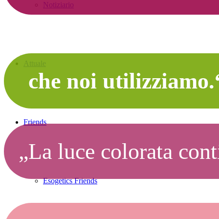
Notiziario
Attuale
che noi utilizziamo.
Friends
„La luce colorata con
Esogetics Friends