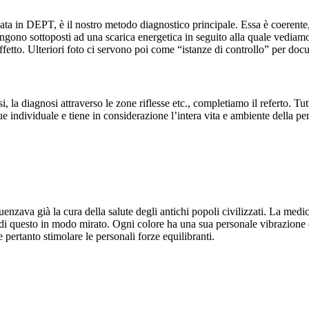
a in DEPT, è il nostro metodo diagnostico principale. Essa è coerente, r
 vengono sottoposti ad una scarica energetica in seguito alla quale vediam
ffetto. Ulteriori foto ci servono poi come “istanze di controllo” per docu
i, la diagnosi attraverso le zone riflesse etc., completiamo il referto. T
 individuale e tiene in considerazione l’intera vita e ambiente della pe
zava già la cura della salute degli antichi popoli civilizzati. La medicina
 di questo in modo mirato. Ogni colore ha una sua personale vibrazione 
pertanto stimolare le personali forze equilibranti.