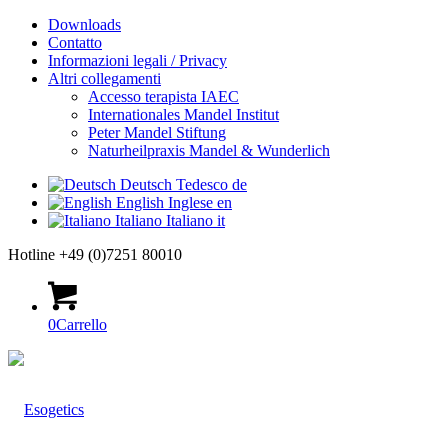
Downloads
Contatto
Informazioni legali / Privacy
Altri collegamenti
Accesso terapista IAEC
Internationales Mandel Institut
Peter Mandel Stiftung
Naturheilpraxis Mandel & Wunderlich
Deutsch
Tedesco
de
English
Inglese
en
Italiano
Italiano
it
Hotline +49 (0)7251 80010
0
Carrello