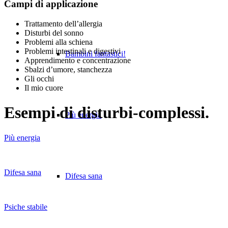
Campi di applicazione
Trattamento dell’allergia
Disturbi del sonno
Problemi alla schiena
Problemi intestinali e digestivi
Bambini fantastici!
Apprendimento e concentrazione
Sbalzi d’umore, stanchezza
Gli occhi
Il mio cuore
Esempi di disturbi-complessi.
Più energia
Più energia
Difesa sana
Difesa sana
Psiche stabile