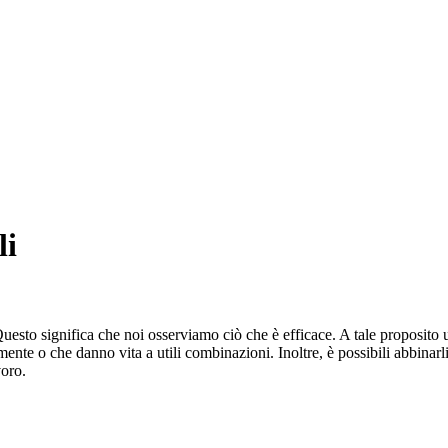
li
Questo significa che noi osserviamo ciò che è efficace. A tale proposit
e o che danno vita a utili combinazioni. Inoltre, è possibili abbinarli ad 
voro.