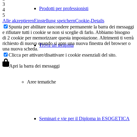
3
Prodotti per professionisti
4
5
Alle akzeptieren
Einstellung speichern
Cookie-Details
Spunta per abilitare nascondere permanente la barra dei messaggi
e rifiutare tutti i cookie se non si sceglie di farlo. Abbiamo bisogno
di 2 cookie per memorizzare questa impostazione. Altrimenti ti verrà
richiesto di nuovo quando si apre una nuova finestra del browser o
Trova un terapista
una nuova scheda.
Clicca per attivare/disattivare i cookie essenziali del sito.
Apri la barra dei messaggi
Aree tematiche
Seminari e vie per il Diploma in ESOGETICA