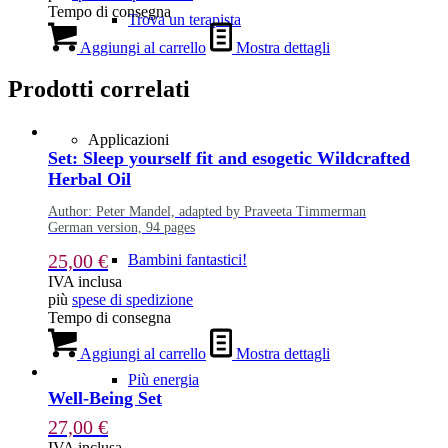
Tempo di consegna
Trova un terapista
Aggiungi al carrello
Mostra dettagli
Prodotti correlati
Applicazioni
Set: Sleep yourself fit and esogetic Wildcrafted
Herbal Oil
Author: Peter Mandel, adapted by Praveeta Timmerman
German version, 94 pages
25,00
€
Bambini fantastici!
IVA inclusa
più
spese di spedizione
Tempo di consegna
Aggiungi al carrello
Mostra dettagli
Più energia
Well-Being Set
27,00
€
IVA inclusa