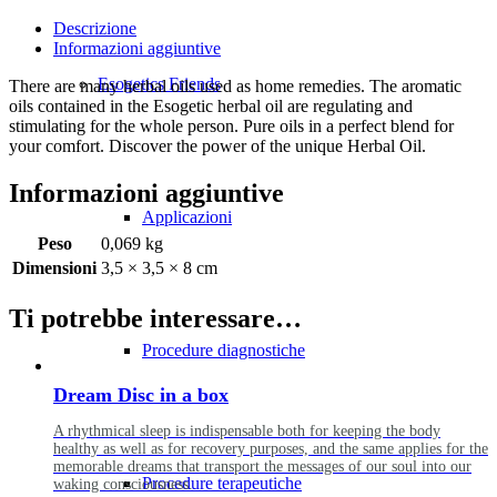
Descrizione
Informazioni aggiuntive
Esogetics Friends
There are many herbal oils used as home remedies. The aromatic
oils contained in the Esogetic herbal oil are regulating and
stimulating for the whole person. Pure oils in a perfect blend for
your comfort. Discover the power of the unique Herbal Oil.
Informazioni aggiuntive
Applicazioni
Peso
0,069 kg
Dimensioni
3,5 × 3,5 × 8 cm
Ti potrebbe interessare…
Procedure diagnostiche
Dream Disc in a box
A rhythmical sleep is indispensable both for keeping the body
healthy as well as for recovery purposes, and the same applies for the
memorable dreams that transport the messages of our soul into our
Procedure terapeutiche
waking consciousness.