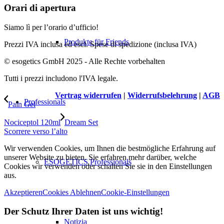
Orari di apertura
Siamo lì per l’orario d’ufficio!
Produkte für Friends
Prezzi IVA inclusa ed escl. Spese di spedizione (inclusa IVA)
© esogetics GmbH 2025 - Alle Rechte vorbehalten
Tutti i prezzi includono l'IVA legale.
Vertrag widerrufen
|
Widerrufsbelehrung
|
AGB
Professionals
Pain Gel
Nociceptol 120ml
Dream Set
Scorrere verso l’alto
Wir verwenden Cookies, um Ihnen die bestmögliche Erfahrung auf
unserer Website zu bieten. Sie erfahren mehr darüber, welche
ESOGETICS Professionals
Cookies wir verwenden oder schalten Sie sie in den Einstellungen
aus.
Akzeptieren
Cookies Ablehnen
Cookie-Einstellungen
Der Schutz Ihrer Daten ist uns wichtig!
Notizia