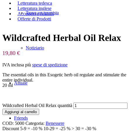
Letteratura tedesca
Letteratura inglese
Trova un terapista
Accessori e ricambi
Offerte di Prodotti
Wildcrafted Herbal Oil Relax
Notiziario
19,80
€
IVA inclusa
più
spese di spedizione
The essential oils in this Esogetic herb oil regulate and stimulate the
entire individual.
Attuale
20 ml
Wildcrafted Herbal Oil Relax quantità
Aggiungi al carrello
Friends
COD:
5000
Categoria:
Benessere
Discount 5-9 = -10 % 10-29 = -25 % > 30 = -30 %