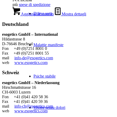
più
spese di spedizione
Difesa sana
Aggiungi al carrello
Mostra dettagli
Deutschland
esogetics GmbH – International
Hildastrasse 8
D-76646 Bruchsal
Malattie manifeste
Fon +49 (0)7251 8001 0
Fax +49 (0)7251 8001 55
mail
info-de@esogetics.com
web
www.esogetics.com
Schweiz
Psiche stabile
esogetics GmbH – Niederlassung
Hirschmattstrasse 16
CH-6003 Luzern
Fon +41 (0)41 420 58 36
Fax +41 (0)41 420 59 36
mail
info-ch@esogetics.com
Vivere senza dolori
web
www.esogetics.com