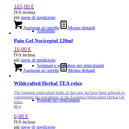
165,00
€
IVA inclusa
più
spese di spedizione
Aggiungi al carrello
Mostra dettagli
Autoaiuto
Pain Gel Nociceptol 120ml
16,00
€
IVA inclusa
più
spese di spedizione
Seminari e workshop per principianti
Aggiungi al carrello
Mostra dettagli
Wildcrafted Herbal TEA relax
The fourteen wildcrafted herbs of this new tea have been selected to
complement the ingredients of the Esogetics Wildcrafted Herbal Oil
Prodotti per principianti
relax.
90 g
6,90
€
IVA inclusa
più
spese di spedizione