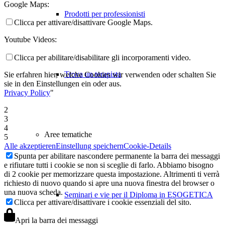
Google Maps:
Prodotti per professionisti
Clicca per attivare/disattivare Google Maps.
Youtube Videos:
Clicca per abilitare/disabilitare gli incorporamenti video.
Trova un terapista
Sie erfahren hier, welche Cookies wir verwenden oder schalten Sie
sie in den Einstellungen ein oder aus.
Privacy Policy
"
2
3
4
Aree tematiche
5
Alle akzeptieren
Einstellung speichern
Cookie-Details
Spunta per abilitare nascondere permanente la barra dei messaggi
e rifiutare tutti i cookie se non si sceglie di farlo. Abbiamo bisogno
di 2 cookie per memorizzare questa impostazione. Altrimenti ti verrà
richiesto di nuovo quando si apre una nuova finestra del browser o
una nuova scheda.
Seminari e vie per il Diploma in ESOGETICA
Clicca per attivare/disattivare i cookie essenziali del sito.
Apri la barra dei messaggi