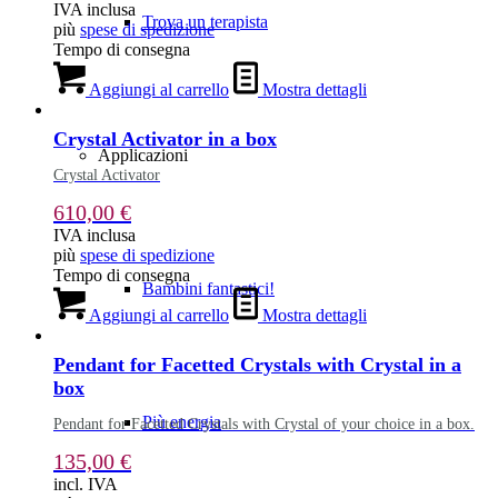
IVA inclusa
Trova un terapista
più
spese di spedizione
Tempo di consegna
Aggiungi al carrello
Mostra dettagli
Crystal Activator in a box
Applicazioni
Crystal Activator
610,00
€
IVA inclusa
più
spese di spedizione
Tempo di consegna
Bambini fantastici!
Aggiungi al carrello
Mostra dettagli
Pendant for Facetted Crystals with Crystal in a
box
Più energia
Pendant for Facetted Crystals with Crystal of your choice in a box.
135,00
€
incl. IVA