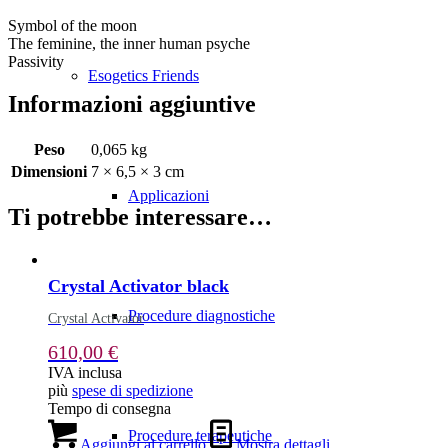
Symbol of the moon
The feminine, the inner human psyche
Passivity
Esogetics Friends
Informazioni aggiuntive
Peso
0,065 kg
Dimensioni
7 × 6,5 × 3 cm
Applicazioni
Ti potrebbe interessare…
Crystal Activator black
Procedure diagnostiche
Crystal Activator
610,00
€
IVA inclusa
più
spese di spedizione
Tempo di consegna
Procedure terapeutiche
Aggiungi al carrello
Mostra dettagli