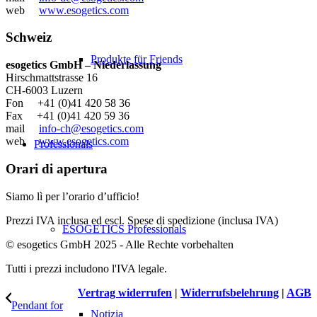
web
www.esogetics.com
Schweiz
Produkte für Friends
esogetics GmbH – Niederlassung
Hirschmattstrasse 16
CH-6003 Luzern
Fon +41 (0)41 420 58 36
Fax +41 (0)41 420 59 36
mail
info-ch@esogetics.com
web
www.esogetics.com
Professionals
Orari di apertura
Siamo lì per l’orario d’ufficio!
Prezzi IVA inclusa ed escl. Spese di spedizione (inclusa IVA)
ESOGETICS Professionals
© esogetics GmbH 2025 - Alle Rechte vorbehalten
Tutti i prezzi includono l'IVA legale.
Vertrag widerrufen
|
Widerrufsbelehrung
|
AGB
Pendant for
Notizia