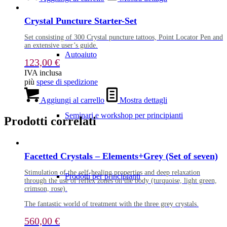
Crystal Puncture Starter-Set
Set consisting of 300 Crystal puncture tattoos, Point Locator Pen and
an extensive user’s guide.
Autoaiuto
123,00
€
IVA inclusa
più
spese di spedizione
Aggiungi al carrello
Mostra dettagli
Seminari e workshop per principianti
Prodotti correlati
Facetted Crystals – Elements+Grey (Set of seven)
Stimulation of the self-healing properties and deep relaxation
Prodotti per principianti
through the use of reflex zones on the body (turquoise, light green,
crimson, rose).
The fantastic world of treatment with the three grey crystals.
560,00
€