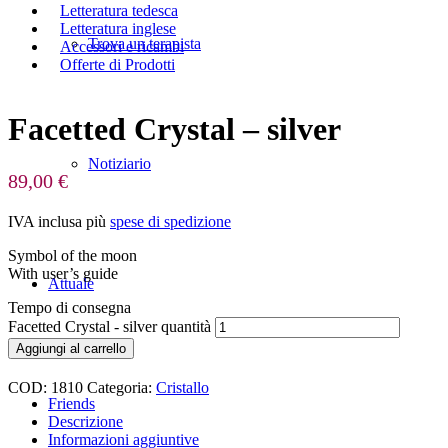
Letteratura tedesca
Letteratura inglese
Trova un terapista
Accessori e ricambi
Offerte di Prodotti
Facetted Crystal – silver
Notiziario
89,00
€
IVA inclusa
più
spese di spedizione
Symbol of the moon
With user’s guide
Attuale
Tempo di consegna
Facetted Crystal - silver quantità
Aggiungi al carrello
COD:
1810
Categoria:
Cristallo
Friends
Descrizione
Informazioni aggiuntive