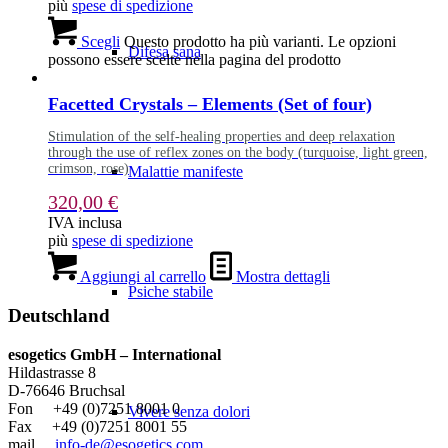
più
spese di spedizione
Scegli
Questo prodotto ha più varianti. Le opzioni
Difesa sana
possono essere scelte nella pagina del prodotto
Facetted Crystals – Elements (Set of four)
Stimulation of the self-healing properties and deep relaxation
through the use of reflex zones on the body (turquoise, light green,
crimson, rose)
Malattie manifeste
320,00
€
IVA inclusa
più
spese di spedizione
Aggiungi al carrello
Mostra dettagli
Psiche stabile
Deutschland
esogetics GmbH – International
Hildastrasse 8
D-76646 Bruchsal
Fon +49 (0)7251 8001 0
Vivere senza dolori
Fax +49 (0)7251 8001 55
mail
info-de@esogetics.com