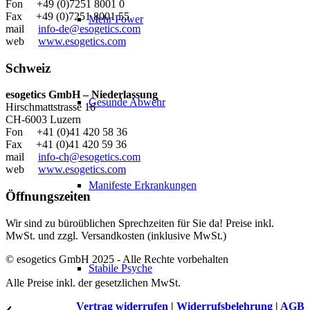
Fon +49 (0)7251 8001 0
Fax +49 (0)7251 8001 55
Mehr Power
mail
info-de@esogetics.com
web
www.esogetics.com
Schweiz
esogetics GmbH – Niederlassung
Gesunde Abwehr
Hirschmattstrasse 16
CH-6003 Luzern
Fon +41 (0)41 420 58 36
Fax +41 (0)41 420 59 36
mail
info-ch@esogetics.com
web
www.esogetics.com
Manifeste Erkrankungen
Öffnungszeiten
Wir sind zu büroüblichen Sprechzeiten für Sie da! Preise inkl.
MwSt. und zzgl. Versandkosten (inklusive MwSt.)
© esogetics GmbH 2025 - Alle Rechte vorbehalten
Stabile Psyche
Alle Preise inkl. der gesetzlichen MwSt.
Vertrag widerrufen
|
Widerrufsbelehrung
|
AGB