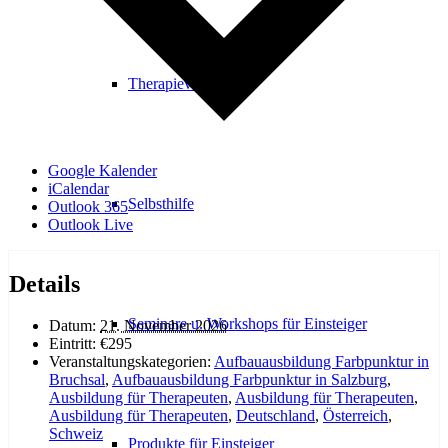
Therapieverfahren
Google Kalender
iCalendar
Selbsthilfe
Outlook 365
Outlook Live
Details
Seminare u. Workshops für Einsteiger
Datum:
21. November 2026
Eintritt:
€295
Veranstaltungskategorien:
Aufbauausbildung Farbpunktur in
Bruchsal
,
Aufbauausbildung Farbpunktur in Salzburg
,
Ausbildung für Therapeuten
,
Ausbildung für Therapeuten
,
Ausbildung für Therapeuten
,
Deutschland
,
Österreich
,
Schweiz
Produkte für Einsteiger