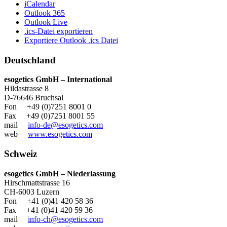
iCalendar
Outlook 365
Outlook Live
.ics-Datei exportieren
Exportiere Outlook .ics Datei
Deutschland
esogetics GmbH – International
Hildastrasse 8
D-76646 Bruchsal
Fon +49 (0)7251 8001 0
Fax +49 (0)7251 8001 55
mail
info-de@esogetics.com
web
www.esogetics.com
Schweiz
esogetics GmbH – Niederlassung
Hirschmattstrasse 16
CH-6003 Luzern
Fon +41 (0)41 420 58 36
Fax +41 (0)41 420 59 36
mail
info-ch@esogetics.com