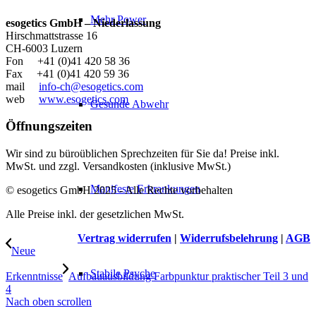
Mehr Power
esogetics GmbH – Niederlassung
Hirschmattstrasse 16
CH-6003 Luzern
Fon +41 (0)41 420 58 36
Fax +41 (0)41 420 59 36
mail
info-ch@esogetics.com
web
www.esogetics.com
Gesunde Abwehr
Öffnungszeiten
Wir sind zu büroüblichen Sprechzeiten für Sie da! Preise inkl.
MwSt. und zzgl. Versandkosten (inklusive MwSt.)
Manifeste Erkrankungen
© esogetics GmbH 2025 - Alle Rechte vorbehalten
Alle Preise inkl. der gesetzlichen MwSt.
Vertrag widerrufen
|
Widerrufsbelehrung
|
AGB
Neue
Stabile Psyche
Erkenntnisse
Aufbauausbildung Farbpunktur praktischer Teil 3 und
4
Nach oben scrollen