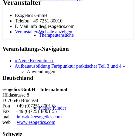
Veranstalter
Esogetics GmbH
Telefon
+49 7251 80010
E-Mail
info-de@esogetics.com
Veranstalter-Website anzeigen
Therapeutensuche
Veranstaltungs-Navigation
«
Neue Erkenntnisse
Aufbauausbildung Farbpunktur praktischer Teil 3 und 4
»
Anwendungen
Deutschland
esogetics GmbH – International
Hildastrasse 8
D-76646 Bruchsal
Fon +49 (0)7251 8001 0
Klasse Kinder
Fax +49 (0)7251 8001 55
mail
info-de@esogetics.com
web
www.esogetics.com
Schweiz