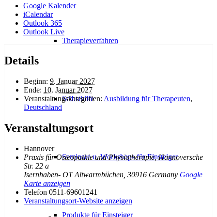
Google Kalender
iCalendar
Outlook 365
Outlook Live
Therapieverfahren
Details
Beginn:
9. Januar 2027
Ende:
10. Januar 2027
Veranstaltungskategorien:
Ausbildung für Therapeuten
,
Selbsthilfe
Deutschland
Veranstaltungsort
Hannover
Seminare u. Workshops für Einsteiger
Praxis für Osteopathie und Physiotherapie, Hannoversche
Str. 22 a
Isernhaben- OT Altwarmbüchen
,
30916
Germany
Google
Karte anzeigen
Telefon
0511-69601241
Veranstaltungsort-Website anzeigen
Produkte für Einsteiger