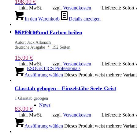
198,00
€
inkl. MwSt.
zzgl.
Versandkosten
Lieferzeit:
Sofort 
In den Warenkorb
Details anzeigen
Professionals
Mit Licht und Farben heilen
Autor: Jack Allanach
deutsche Ausgabe * 192 Seiten
15,00
€
inkl. MwSt.
zzgl.
Versandkosten
Lieferzeit:
Sofort 
ESOGETICS Professionals
Ausführung wählen
Dieses Produkt weist mehrere Varian
Glasstab gebogen – Einzelstäbe Seele-Geist
1 Glasstab gebogen
News
83,00
€
inkl. MwSt.
zzgl.
Versandkosten
Lieferzeit:
Sofort 
Ausführung wählen
Dieses Produkt weist mehrere Varian