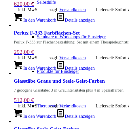
Selbsthilfe
620,00
€
inkl. MwSt.
zzgl.
Versandkosten
Lieferzeit:
Sofort 
In den Warenkorb
Details anzeigen
Perlux F-333 Farbflächen-Set
Seminare u. Workshops für Einsteiger
Perlux F-333 zur Flächenbestrahlung; Set mit einem Therapieleuchtstif
292,00
€
inkl. MwSt.
zzgl.
Versandkosten
Lieferzeit:
Sofort 
In den Warenkorb
Details anzeigen
Produkte für Einsteiger
Glasstäbe Graue und Seele-Geist-Farben
7 gebogene Glasstäbe; 3 in Grauintensitäten plus 4 in Spezialfarben
512,00
€
Therapeutensuche
inkl. MwSt.
zzgl.
Versandkosten
Lieferzeit:
Sofort 
In den Warenkorb
Details anzeigen