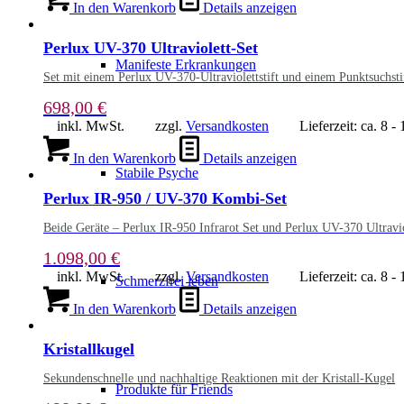
In den Warenkorb
Details anzeigen
Perlux UV-370 Ultraviolett-Set
Manifeste Erkrankungen
Set mit einem Perlux UV-370-Ultraviolettstift und einem Punktsuchsti
698,00
€
inkl. MwSt.
zzgl.
Versandkosten
Lieferzeit:
ca. 8 -
In den Warenkorb
Details anzeigen
Stabile Psyche
Perlux IR-950 / UV-370 Kombi-Set
Beide Geräte – Perlux IR-950 Infrarot Set und Perlux UV-370 Ultraviol
1.098,00
€
inkl. MwSt.
zzgl.
Versandkosten
Lieferzeit:
ca. 8 -
Schmerzfrei leben
In den Warenkorb
Details anzeigen
Kristallkugel
Sekundenschnelle und nachhaltige Reaktionen mit der Kristall-Kugel
Produkte für Friends