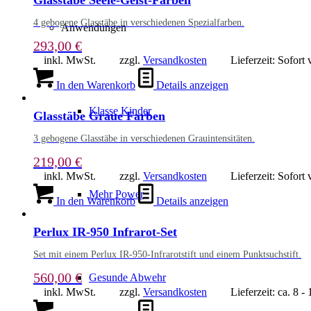
Glasstäbe Seele-Geist-Farben
4 gebogene Glasstäbe in verschiedenen Spezialfarben.
Anwendungen
293,00
€
inkl. MwSt.
zzgl.
Versandkosten
Lieferzeit:
Sofort 
In den Warenkorb
Details anzeigen
Klasse Kinder
Glasstäbe Graue Farben
3 gebogene Glasstäbe in verschiedenen Grauintensitäten.
219,00
€
inkl. MwSt.
zzgl.
Versandkosten
Lieferzeit:
Sofort 
Mehr Power
In den Warenkorb
Details anzeigen
Perlux IR-950 Infrarot-Set
Set mit einem Perlux IR-950-Infrarotstift und einem Punktsuchstift.
560,00
€
Gesunde Abwehr
inkl. MwSt.
zzgl.
Versandkosten
Lieferzeit:
ca. 8 -