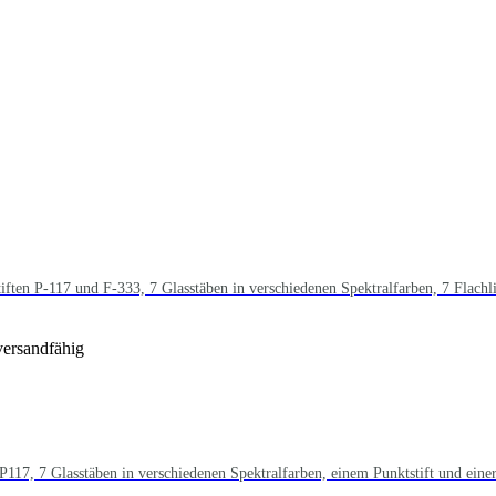
ften P-117 und F-333, 7 Glasstäben in verschiedenen Spektralfarben, 7 Flachli
versandfähig
P117, 7 Glasstäben in verschiedenen Spektralfarben, einem Punktstift und einer