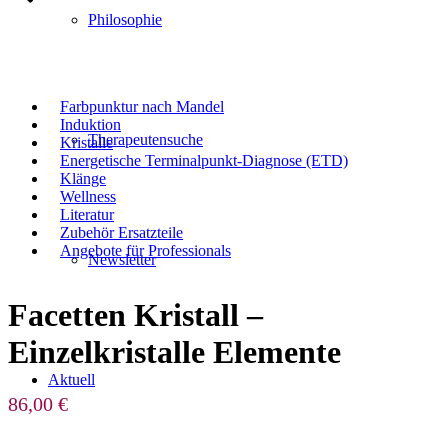
Philosophie
Farbpunktur nach Mandel
Induktion
Therapeutensuche
Kristalle
Energetische Terminalpunkt-Diagnose (ETD)
Klänge
Wellness
Literatur
Zubehör Ersatzteile
Angebote für Professionals
Newsletter
Facetten Kristall –
Einzelkristalle Elemente
Aktuell
86,00
€