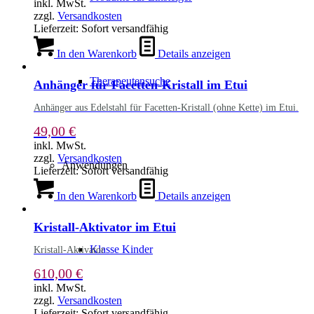
inkl. MwSt.
zzgl.
Versandkosten
Lieferzeit:
Sofort versandfähig
In den Warenkorb
Details anzeigen
Therapeutensuche
Anhänger für Facetten-Kristall im Etui
Anhänger aus Edelstahl für Facetten-Kristall (ohne Kette) im Etui.
49,00
€
inkl. MwSt.
zzgl.
Versandkosten
Anwendungen
Lieferzeit:
Sofort versandfähig
In den Warenkorb
Details anzeigen
Kristall-Aktivator im Etui
Klasse Kinder
Kristall-Aktivator
610,00
€
inkl. MwSt.
zzgl.
Versandkosten
Lieferzeit:
Sofort versandfähig