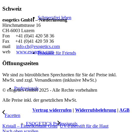
Schweiz
Schmerzfrei leben
esogetics GmbH – Niederlassung
Hirschmattstrasse 16
CH-6003 Luzern
Fon +41 (0)41 420 58 36
Fax +41 (0)41 420 59 36
mail
info-ch@esogetics.com
web
www.esogetics.com
Produkte für Friends
Öffnungszeiten
Wir sind zu büroüblichen Sprechzeiten für Sie da! Preise inkl.
MwSt. und zzgl. Versandkosten (inklusive MwSt.)
Professionals
© esogetics GmbH 2025 - Alle Rechte vorbehalten
Alle Preise inkl. der gesetzlichen MwSt.
Vertrag widerrufen
|
Widerrufsbelehrung
|
AGB
Facetten
ESOGETICS Professionals
Kristall – Einzelkristalle Grau
UV-Faserstift für die Haut
Nach oben scrollen