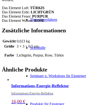
Das Element Luft:
TÜRKIS
Das Element Erde:
LICHTGRÜN
Das Element Feuer:
PURPUR
Therapieverfahren
Das Element Wasser:
ROSE
Zusätzliche Informationen
Gewicht
0,023 kg
Größe
3 × 3 × 0,5 cm
Selbsthilfe
Farbe
Lichtgrün, Purpur, Rose, Türkis
Ähnliche Produkte
Seminare u. Workshops für Einsteiger
Informations-Energie-Reflektor
Informations-Energie-Reflektor
16,00
€
Produkte für Einsteiger