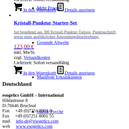
Mehr Power
In den Warenkorb
Details anzeigen
Kristall-Punktur Starter-Set
Set bestehend aus 300 Kristall-Punktur-Tattoos, Punktsuchstift,
sowie einer ausführlichen Anwendungsbeschreibung.
Gesunde Abwehr
123,00
€
inkl. MwSt.
zzgl.
Versandkosten
Lieferzeit:
Sofort versandfähig
In den Warenkorb
Details anzeigen
Manifeste Erkrankungen
Deutschland
esogetics GmbH – International
Hildastrasse 8
D-76646 Bruchsal
Fon +49 (0)7251 8001 0
Stabile Psyche
Fax +49 (0)7251 8001 55
mail
info-de@esogetics.com
web
www.esogetics.com