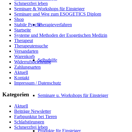
Schmerzfrei leben
Seminare & Workshops für Einsteiger
Seminare und Weg zum ESOGETICS Diplom
Shop
Therapieverfahren
Stabile Psyche
Startseite
Systeme und Methoden der Esogetischen Medizin
Therapeut
Therapeutensuche
Versandarten
Warenkorb
Selbsthilfe
Widerrufsbelehrung
Zahlungsarten
Aktuell
Kontakt
Impressum / Datenschutz
Kategorien
Seminare u. Workshops für Einsteiger
Aktuell
Beiträge Newsletter
Farbpunktur bei Tieren
Schlafstörungen
Schmerzfrei leben
Produkte für Einsteiger