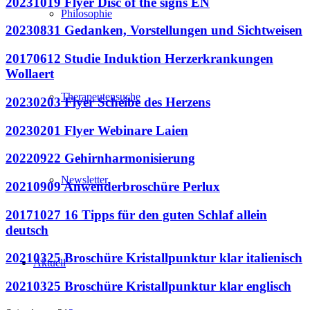
20231019 Flyer Disc of the signs EN
Philosophie
20230831 Gedanken, Vorstellungen und Sichtweisen
20170612 Studie Induktion Herzerkrankungen
Wollaert
Therapeutensuche
20230203 Flyer Scheibe des Herzens
20230201 Flyer Webinare Laien
20220922 Gehirnharmonisierung
Newsletter
20210909 Anwenderbroschüre Perlux
20171027 16 Tipps für den guten Schlaf allein
deutsch
20210325 Broschüre Kristallpunktur klar italienisch
Aktuell
20210325 Broschüre Kristallpunktur klar englisch