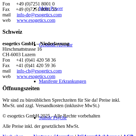
Fon +49 (0)7251 8001 0
Mehr Power
Fax +49 (0)7251 8001 55
mail
info-de@esogetics.com
web
www.esogetics.com
Schweiz
esogetics GmbH – Niederlassung
Gesunde Abwehr
Hirschmattstrasse 16
CH-6003 Luzern
Fon +41 (0)41 420 58 36
Fax +41 (0)41 420 59 36
mail
info-ch@esogetics.com
web
www.esogetics.com
Manifeste Erkrankungen
Öffnungszeiten
Wir sind zu büroüblichen Sprechzeiten für Sie da! Preise inkl.
MwSt. und zzgl. Versandkosten (inklusive MwSt.)
© esogetics GmbH 2025 - Alle Rechte vorbehalten
Stabile Psyche
Alle Preise inkl. der gesetzlichen MwSt.