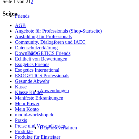
Seite 1 von 2
1
2
Seiten
Friends
AGB
Angebote für Professionals (Shop-Startseite)
Ausbildung für Professionals
Community, Dialogforen und IAEC
Datenschutzerklärung
ESOGETICS Friends
Downloads
Echtheit von Bewertungen
Esogetics Friends
Esogetics International
ESOGETICS Professionals
Gesunde Abwehr
Kasse
Anwendungen
Klasse Kinder
Manifeste Erkrankungen
Mehr Power
Mein Konto
modul-workshop de
Praxis
Preise und Versandkosten
Diagnoseverfahren
Produkte
Produkte für Einsteiger