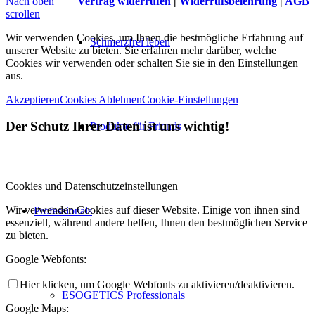
Nach oben
Vertrag widerrufen
|
Widerrufsbelehrung
|
AGB
scrollen
Wir verwenden Cookies, um Ihnen die bestmögliche Erfahrung auf
Schmerzfrei leben
unserer Website zu bieten. Sie erfahren mehr darüber, welche
Cookies wir verwenden oder schalten Sie sie in den Einstellungen
aus.
Akzeptieren
Cookies Ablehnen
Cookie-Einstellungen
Der Schutz Ihrer Daten ist uns wichtig!
Produkte für Friends
Cookies und Datenschutzeinstellungen
Wir verwenden Cookies auf dieser Website. Einige von ihnen sind
Professionals
essenziell, während andere helfen, Ihnen den bestmöglichen Service
zu bieten.
Google Webfonts:
Hier klicken, um Google Webfonts zu aktivieren/deaktivieren.
ESOGETICS Professionals
Google Maps: