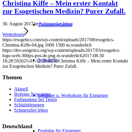
Christina Kiffe – Mein erster Kontakt
zur Esogetischen Medizin? Purer Zufall.
30. August 2017
/
in
Schmerzfrei leben
Therapieverfahren
Weiterlesen
https://esogetics.com/wp-content/uploads/2017/08/esogetics-
Christina-Kiffe-04.jpg
1000
1500
m.wunderlich
https://dev.esogetics.org/wp-content/uploads/2017/03/esogetics-
logo-web-300px-pos-de.png
m.wunderlich
2017-08-30
Selbsthilfe
18:28:59
2025-01-12 16:49:50
Christina Kiffe – Mein erster Kontakt
zur Esogetischen Medizin? Purer Zufall.
Themen
Aktuell
Beiträge Newsletter
Seminare u. Workshops für Einsteiger
Farbpunktur bei Tieren
Schlafstörungen
Schmerzfrei leben
Deutschland
Produkte für Einsteiger