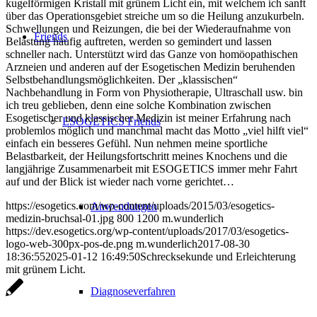
kugelförmigen Kristall mit grünem Licht ein, mit welchem ich sanft
über das Operationsgebiet streiche um so die Heilung anzukurbeln.
Schwellungen und Reizungen, die bei der Wiederaufnahme von
Friends
Belastung häufig auftreten, werden so gemindert und lassen
schneller nach. Unterstützt wird das Ganze von homöopathischen
Arzneien und anderen auf der Esogetischen Medizin beruhenden
Selbstbehandlungsmöglichkeiten. Der „klassischen“
Nachbehandlung in Form von Physiotherapie, Ultraschall usw. bin
ich treu geblieben, denn eine solche Kombination zwischen
Esogetischer und klassischer Medizin ist meiner Erfahrung nach
ESOGETICS Friends
problemlos möglich und manchmal macht das Motto „viel hilft viel“
einfach ein besseres Gefühl. Nun nehmen meine sportliche
Belastbarkeit, der Heilungsfortschritt meines Knochens und die
langjährige Zusammenarbeit mit ESOGETICS immer mehr Fahrt
auf und der Blick ist wieder nach vorne gerichtet…
https://esogetics.com/wp-content/uploads/2015/03/esogetics-
Anwendungen
medizin-bruchsal-01.jpg
800
1200
m.wunderlich
https://dev.esogetics.org/wp-content/uploads/2017/03/esogetics-
logo-web-300px-pos-de.png
m.wunderlich
2017-08-30
18:36:55
2025-01-12 16:49:50
Schrecksekunde und Erleichterung
mit grünem Licht.
Diagnoseverfahren