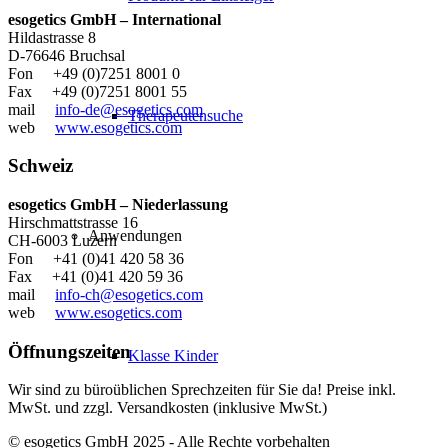
esogetics GmbH – International
Hildastrasse 8
D-76646 Bruchsal
Fon +49 (0)7251 8001 0
Fax +49 (0)7251 8001 55
mail
info-de@esogetics.com
Therapeutensuche
web
www.esogetics.com
Schweiz
esogetics GmbH – Niederlassung
Hirschmattstrasse 16
Anwendungen
CH-6003 Luzern
Fon +41 (0)41 420 58 36
Fax +41 (0)41 420 59 36
mail
info-ch@esogetics.com
web
www.esogetics.com
Öffnungszeiten
Klasse Kinder
Wir sind zu büroüblichen Sprechzeiten für Sie da! Preise inkl.
MwSt. und zzgl. Versandkosten (inklusive MwSt.)
© esogetics GmbH 2025 - Alle Rechte vorbehalten