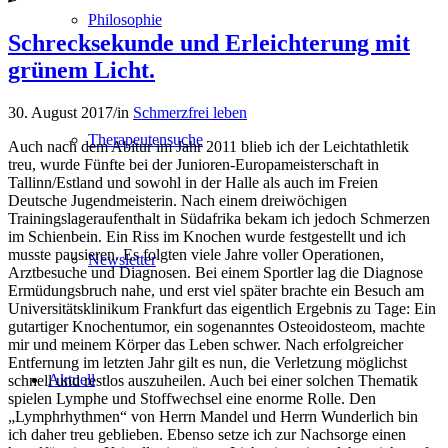
Philosophie
Schrecksekunde und Erleichterung mit
grünem Licht.
30. August 2017
/
in
Schmerzfrei leben
Therapeutensuche
Auch nach dem Abitur im Jahr 2011 blieb ich der Leichtathletik
treu, wurde Fünfte bei der Junioren-Europameisterschaft in
Tallinn/Estland und sowohl in der Halle als auch im Freien
Deutsche Jugendmeisterin. Nach einem dreiwöchigen
Trainingslageraufenthalt in Südafrika bekam ich jedoch Schmerzen
im Schienbein. Ein Riss im Knochen wurde festgestellt und ich
musste pausieren. Es folgten viele Jahre voller Operationen,
Newsletter
Arztbesuche und Diagnosen. Bei einem Sportler lag die Diagnose
Ermüdungsbruch nahe, und erst viel später brachte ein Besuch am
Universitätsklinikum Frankfurt das eigentlich Ergebnis zu Tage: Ein
gutartiger Knochentumor, ein sogenanntes Osteoid­osteom, machte
mir und meinem Körper das Leben schwer. Nach erfolgreicher
Entfernung im letzten Jahr gilt es nun, die Verletzung möglichst
Aktuell
schnell und restlos auszuheilen. Auch bei einer solchen Thematik
spielen Lymphe und Stoffwechsel eine enorme Rolle. Den
„Lymphrhythmen“ von Herrn Mandel und Herrn Wunderlich bin
ich daher treu geblieben. Ebenso setze ich zur Nachsorge einen