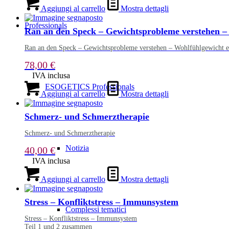
Aggiungi al carrello
Mostra dettagli
Professionals
Ran an den Speck – Gewichtsprobleme verstehen –
Ran an den Speck – Gewichtsprobleme verstehen – Wohlfühlgewicht e
78,00
€
IVA inclusa
ESOGETICS Professionals
Aggiungi al carrello
Mostra dettagli
Schmerz- und Schmerztherapie
Schmerz- und Schmerztherapie
Notizia
40,00
€
IVA inclusa
Aggiungi al carrello
Mostra dettagli
Stress – Konfliktstress – Immunsystem
Complessi tematici
Stress – Konfliktstress – Immunsystem
Teil 1 und 2 zusammen