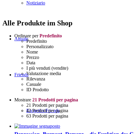
Notiziario
Alle Produkte im Shop
Ordinare per
Predefinito
Attuale
Predefinito
Personalizzato
Nome
Prezzo
Data
I più venduti (vendite)
Valutazione media
Friends
Rilevanza
Casuale
ID Prodotto
Mostrare
21 Prodotti per pagina
21 Prodotti per pagina
42 Prodotti per pagina
Esogetics Friends
63 Prodotti per pagina
Depression, Burnout, Demenz – die Funktion des G