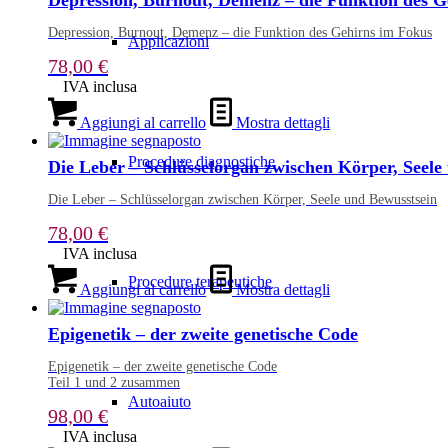
Depression, Burnout, Demenz – die Funktion des Gehirns im Fokus
Applicazioni
78,00
€
IVA inclusa
Aggiungi al carrello
Mostra dettagli
Procedure diagnostiche
Die Leber – Schlüsselorgan zwischen Körper, Seele
Die Leber – Schlüsselorgan zwischen Körper, Seele und Bewusstsein
78,00
€
IVA inclusa
Procedure terapeutiche
Aggiungi al carrello
Mostra dettagli
Epigenetik – der zweite genetische Code
Epigenetik – der zweite genetische Code
Teil 1 und 2 zusammen
Autoaiuto
98,00
€
IVA inclusa