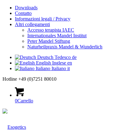
Downloads
Contatto
Informazioni legali / Privacy
Altri collegamenti
Accesso terapista IAEC
Internationales Mandel Institut
Peter Mandel Stiftung
Naturheilpraxis Mandel & Wunderlich
Deutsch
Tedesco
de
English
Inglese
en
Italiano
Italiano
it
Hotline +49 (0)7251 80010
0
Carrello