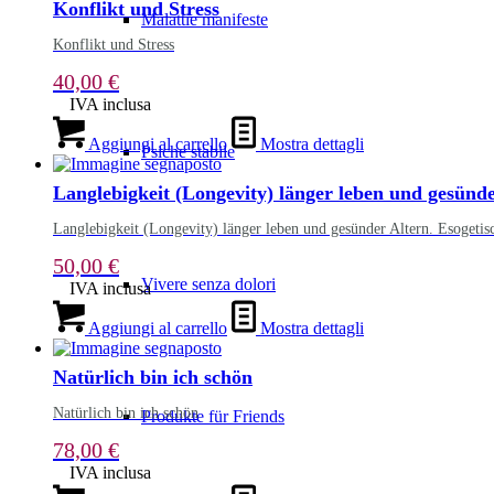
Konflikt und Stress
Malattie manifeste
Konflikt und Stress
40,00
€
IVA inclusa
Aggiungi al carrello
Mostra dettagli
Psiche stabile
Langlebigkeit (Longevity) länger leben und gesünd
Langlebigkeit (Longevity) länger leben und gesünder Altern. Esogeti
50,00
€
Vivere senza dolori
IVA inclusa
Aggiungi al carrello
Mostra dettagli
Natürlich bin ich schön
Natürlich bin ich schön
Produkte für Friends
78,00
€
IVA inclusa