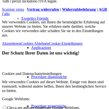
Tutti i prezzi includono l'IVA legale.
Scorrere verso
Vertrag widerrufen
|
Widerrufsbelehrung
|
AGB
l’alto
Esogetics Friends
Wir verwenden Cookies, um Ihnen die bestmögliche Erfahrung auf
unserer Website zu bieten. Sie erfahren mehr darüber, welche
Cookies wir verwenden oder schalten Sie sie in den Einstellungen
aus.
Akzeptieren
Cookies Ablehnen
Cookie-Einstellungen
Applicazioni
Der Schutz Ihrer Daten ist uns wichtig!
Cookies und Datenschutzeinstellungen
Procedure diagnostiche
Wir verwenden Cookies auf dieser Website. Einige von ihnen sind
essenziell, während andere helfen, Ihnen den bestmöglichen Service
zu bieten.
Google Webfonts:
Procedure terapeutiche
Clicca per attivare/disattivare Google Webfonts.