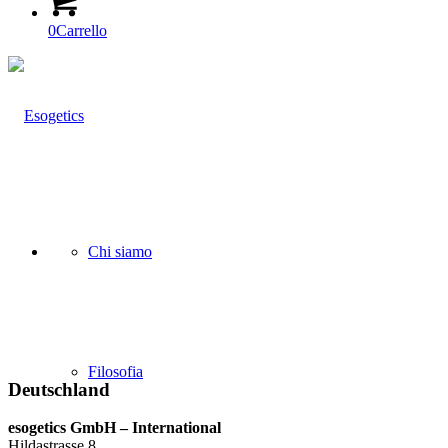
0
Carrello
Chi siamo
Filosofia
Deutschland
esogetics GmbH – International
Hildastrasse 8