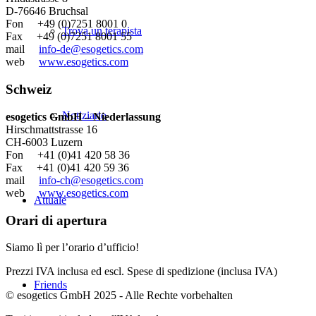
D-76646 Bruchsal
Fon +49 (0)7251 8001 0
Trova un terapista
Fax +49 (0)7251 8001 55
mail
info-de@esogetics.com
web
www.esogetics.com
Schweiz
Notiziario
esogetics GmbH – Niederlassung
Hirschmattstrasse 16
CH-6003 Luzern
Fon +41 (0)41 420 58 36
Fax +41 (0)41 420 59 36
mail
info-ch@esogetics.com
web
www.esogetics.com
Attuale
Orari di apertura
Siamo lì per l’orario d’ufficio!
Prezzi IVA inclusa ed escl. Spese di spedizione (inclusa IVA)
Friends
© esogetics GmbH 2025 - Alle Rechte vorbehalten