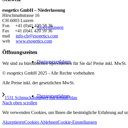
esogetics GmbH – Niederlassung
Hirschmattstrasse 16
CH-6003 Luzern
Fon +41 (0)41 420 58 36
Anwendungen
Fax +41 (0)41 420 59 36
mail
info-ch@esogetics.com
web
www.esogetics.com
Öffnungszeiten
Diagnoseverfahren
Wir sind zu büroüblichen Sprechzeiten für Sie da! Preise inkl. MwSt.
© esogetics GmbH 2025 - Alle Rechte vorbehalten
Alle Preise inkl. der gesetzlichen MwSt.
Therapieverfahren
1531 Schmuckanhänger mit kristall blau
Nach oben scrollen
Wir verwenden Cookies, um Ihnen die bestmögliche Erfahrung auf unse
Akzeptieren
Cookies Ablehnen
Cookie-Einstellungen