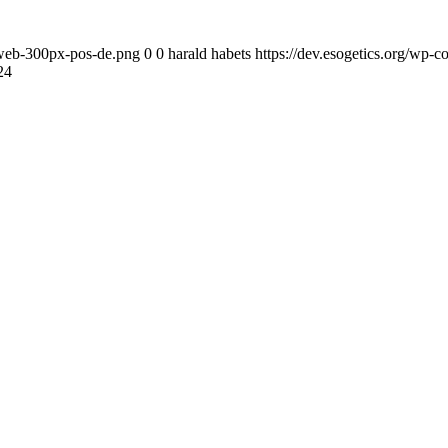
o-web-300px-pos-de.png
0
0
harald habets
https://dev.esogetics.org/wp-
24