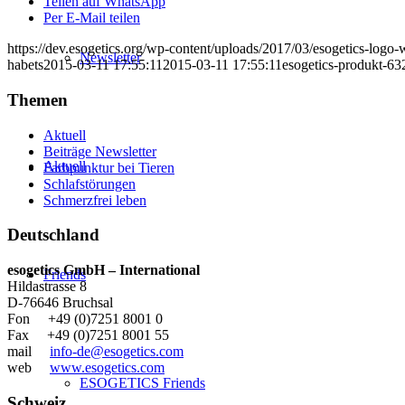
Teilen auf WhatsApp
Per E-Mail teilen
https://dev.esogetics.org/wp-content/uploads/2017/03/esogetics-log
Newsletter
habets
2015-03-11 17:55:11
2015-03-11 17:55:11
esogetics-produkt-63
Themen
Aktuell
Beiträge Newsletter
Aktuell
Farbpunktur bei Tieren
Schlafstörungen
Schmerzfrei leben
Deutschland
esogetics GmbH – International
Friends
Hildastrasse 8
D-76646 Bruchsal
Fon +49 (0)7251 8001 0
Fax +49 (0)7251 8001 55
mail
info-de@esogetics.com
web
www.esogetics.com
ESOGETICS Friends
Schweiz