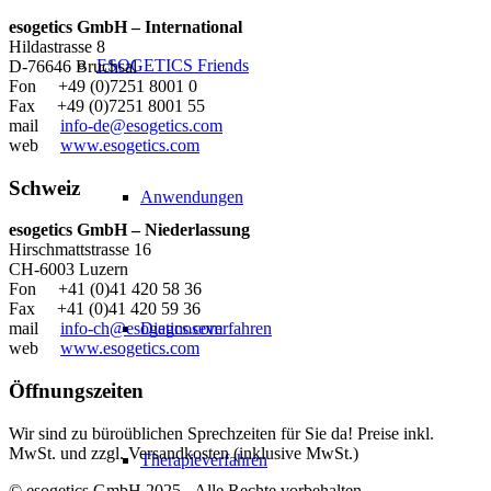
esogetics GmbH – International
Hildastrasse 8
ESOGETICS Friends
D-76646 Bruchsal
Fon +49 (0)7251 8001 0
Fax +49 (0)7251 8001 55
mail
info-de@esogetics.com
web
www.esogetics.com
Schweiz
Anwendungen
esogetics GmbH – Niederlassung
Hirschmattstrasse 16
CH-6003 Luzern
Fon +41 (0)41 420 58 36
Fax +41 (0)41 420 59 36
Diagnoseverfahren
mail
info-ch@esogetics.com
web
www.esogetics.com
Öffnungszeiten
Wir sind zu büroüblichen Sprechzeiten für Sie da! Preise inkl.
MwSt. und zzgl. Versandkosten (inklusive MwSt.)
Therapieverfahren
© esogetics GmbH 2025 - Alle Rechte vorbehalten