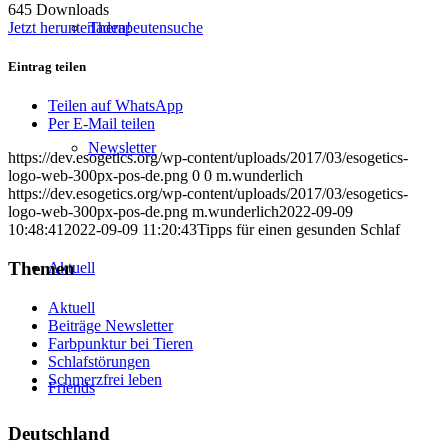
645
Downloads
Jetzt herunterladen!
Therapeutensuche
Eintrag teilen
Teilen auf WhatsApp
Per E-Mail teilen
Newsletter
https://dev.esogetics.org/wp-content/uploads/2017/03/esogetics-
logo-web-300px-pos-de.png
0
0
m.wunderlich
https://dev.esogetics.org/wp-content/uploads/2017/03/esogetics-
logo-web-300px-pos-de.png
m.wunderlich
2022-09-09
10:48:41
2022-09-09 11:20:43
Tipps für einen gesunden Schlaf
Themen
Aktuell
Aktuell
Beiträge Newsletter
Farbpunktur bei Tieren
Schlafstörungen
Schmerzfrei leben
Friends
Deutschland