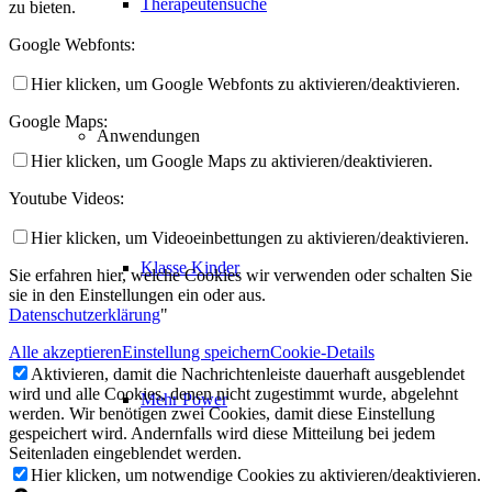
Therapeutensuche
zu bieten.
Google Webfonts:
Hier klicken, um Google Webfonts zu aktivieren/deaktivieren.
Google Maps:
Anwendungen
Hier klicken, um Google Maps zu aktivieren/deaktivieren.
Youtube Videos:
Hier klicken, um Videoeinbettungen zu aktivieren/deaktivieren.
Klasse Kinder
Sie erfahren hier, welche Cookies wir verwenden oder schalten Sie
sie in den Einstellungen ein oder aus.
Datenschutzerklärung
"
Alle akzeptieren
Einstellung speichern
Cookie-Details
Aktivieren, damit die Nachrichtenleiste dauerhaft ausgeblendet
wird und alle Cookies, denen nicht zugestimmt wurde, abgelehnt
Mehr Power
werden. Wir benötigen zwei Cookies, damit diese Einstellung
gespeichert wird. Andernfalls wird diese Mitteilung bei jedem
Seitenladen eingeblendet werden.
Hier klicken, um notwendige Cookies zu aktivieren/deaktivieren.