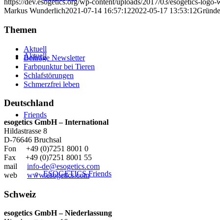
https://dev.esogetics.org/wp-content/uploads/2017/03/esogetics-log
Markus Wunderlich
2021-07-14 16:57:12
2022-05-17 13:53:12
Gründe
Themen
Aktuell
Aktuell
Beiträge Newsletter
Farbpunktur bei Tieren
Schlafstörungen
Schmerzfrei leben
Deutschland
Friends
esogetics GmbH – International
Hildastrasse 8
D-76646 Bruchsal
Fon +49 (0)7251 8001 0
Fax +49 (0)7251 8001 55
mail
info-de@esogetics.com
ESOGETICS Friends
web
www.esogetics.com
Schweiz
esogetics GmbH – Niederlassung