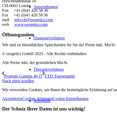
Hirschmattstrasse 16
CH-6003 Luzern
Anwendungen
Fon +41 (0)41 420 58 36
Fax +41 (0)41 420 59 36
mail
info-ch@esogetics.com
web
www.esogetics.com
Öffnungszeiten
Diagnoseverfahren
Wir sind zu büroüblichen Sprechzeiten für Sie da! Preise inkl. MwSt.
© esogetics GmbH 2025 - Alle Rechte vorbehalten
Alle Preise inkl. der gesetzlichen MwSt.
Therapieverfahren
Program Gamma 40 IT
ETD Topographie
Nach oben scrollen
Wir verwenden Cookies, um Ihnen die bestmögliche Erfahrung auf unse
Akzeptieren
Cookies Ablehnen
Cookie-Einstellungen
Selbsthilfe
Der Schutz Ihrer Daten ist uns wichtig!