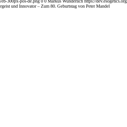
o-web-300px-pos-de.png
0
0
Markus Wunderlich
https://dev.esogetics.
rgeist und Innovator – Zum 80. Geburtstag von Peter Mandel