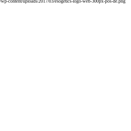
org/wp-content/uploads/2017/03/esogetics-logo-web-300px-pos-de.png