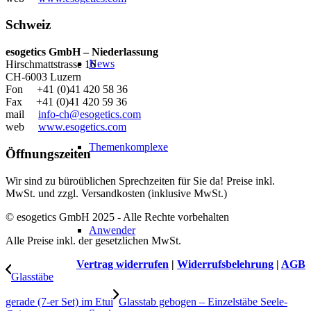
Schweiz
esogetics GmbH – Niederlassung
News
Hirschmattstrasse 16
CH-6003 Luzern
Fon +41 (0)41 420 58 36
Fax +41 (0)41 420 59 36
mail
info-ch@esogetics.com
web
www.esogetics.com
Themenkomplexe
Öffnungszeiten
Wir sind zu büroüblichen Sprechzeiten für Sie da! Preise inkl.
MwSt. und zzgl. Versandkosten (inklusive MwSt.)
© esogetics GmbH 2025 - Alle Rechte vorbehalten
Anwender
Alle Preise inkl. der gesetzlichen MwSt.
Vertrag widerrufen
|
Widerrufsbelehrung
|
AGB
Glasstäbe
gerade (7-er Set) im Etui
Glasstab gebogen – Einzelstäbe Seele-