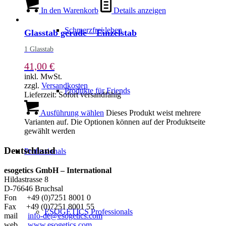
In den Warenkorb
Details anzeigen
Schmerzfrei leben
Glasstab gerade – Einzelstab
1 Glasstab
41,00
€
inkl. MwSt.
zzgl.
Versandkosten
Produkte für Friends
Lieferzeit:
Sofort versandfähig
Ausführung wählen
Dieses Produkt weist mehrere
Varianten auf. Die Optionen können auf der Produktseite
gewählt werden
Deutschland
Professionals
esogetics GmbH – International
Hildastrasse 8
D-76646 Bruchsal
Fon +49 (0)7251 8001 0
Fax +49 (0)7251 8001 55
ESOGETICS Professionals
mail
info-de@esogetics.com
web
www.esogetics.com