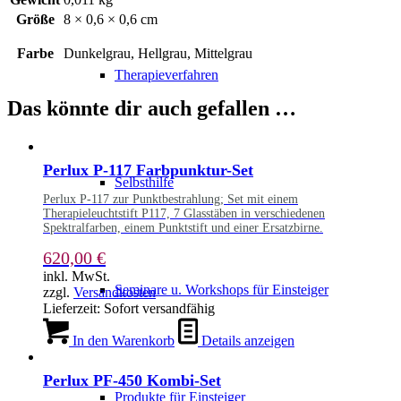
Größe
8 × 0,6 × 0,6 cm
Farbe
Dunkelgrau, Hellgrau, Mittelgrau
Therapieverfahren
Das könnte dir auch gefallen …
Perlux P-117 Farbpunktur-Set
Selbsthilfe
Perlux P-117 zur Punktbestrahlung; Set mit einem
Therapieleuchtstift P117, 7 Glasstäben in verschiedenen
Spektralfarben, einem Punktstift und einer Ersatzbirne.
620,00
€
inkl. MwSt.
Seminare u. Workshops für Einsteiger
zzgl.
Versandkosten
Lieferzeit:
Sofort versandfähig
In den Warenkorb
Details anzeigen
Perlux PF-450 Kombi-Set
Produkte für Einsteiger