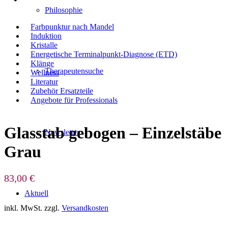
Philosophie
Farbpunktur nach Mandel
Induktion
Kristalle
Energetische Terminalpunkt-Diagnose (ETD)
Klänge
Therapeutensuche
Wellness
Literatur
Zubehör Ersatzteile
Angebote für Professionals
Glasstab gebogen – Einzelstäbe
Newsletter
Grau
83,00
€
Aktuell
inkl. MwSt.
zzgl.
Versandkosten