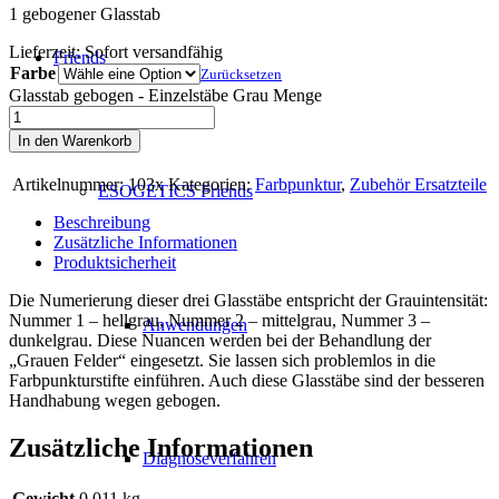
1 gebogener Glasstab
Lieferzeit:
Sofort versandfähig
Friends
Farbe
Zurücksetzen
Glasstab gebogen - Einzelstäbe Grau Menge
In den Warenkorb
Artikelnummer:
103x
Kategorien:
Farbpunktur
,
Zubehör Ersatzteile
ESOGETICS Friends
Beschreibung
Zusätzliche Informationen
Produktsicherheit
Die Numerierung dieser drei Glasstäbe entspricht der Grauintensität:
Nummer 1 – hellgrau, Nummer 2 – mittelgrau, Nummer 3 –
Anwendungen
dunkelgrau. Diese Nuancen werden bei der Behandlung der
„Grauen Felder“ eingesetzt. Sie lassen sich problemlos in die
Farbpunkturstifte einführen. Auch diese Glasstäbe sind der besseren
Handhabung wegen gebogen.
Zusätzliche Informationen
Diagnoseverfahren
Gewicht
0,011 kg