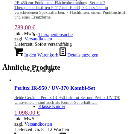
PF-450 zur Punkt- und Flächenbestrahlung; Set mit 2
Therapieleuchtstiften P-117 und F-333, 7 Glasstäben in
verschiedenen Spektralfarben, 7 Flachlinsen, einem Punktsuchstift
und einer Ersatzbirne.
789,00
€
inkl. MwSt.
Therapeutensuche
zzgl.
Versandkosten
Lieferzeit:
Sofort versandfähig
In den Warenkorb
Details anzeigen
Ähnliche Produkte
Anwendungen
Perlux IR-950 / UV-370 Kombi-Set
Beide Geräte – Perlux IR-950 Infrarot Set und Perlux UV-370
Ultraviolett – sind auch als Kombi-Set erhältlich.
Klasse Kinder
1.098,00
€
inkl. MwSt.
zzgl.
Versandkosten
Lieferzeit:
ca. 8 - 12 Wochen