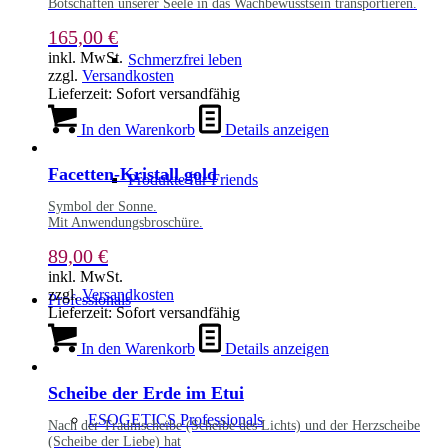
Botschaften unserer Seele in das Wachbewusstsein transportieren.
165,00
€
inkl. MwSt.
Schmerzfrei leben
zzgl.
Versandkosten
Lieferzeit:
Sofort versandfähig
In den Warenkorb
Details anzeigen
Facetten-Kristall gold
Produkte für Friends
Symbol der Sonne.
Mit Anwendungsbroschüre.
89,00
€
inkl. MwSt.
zzgl.
Versandkosten
Professionals
Lieferzeit:
Sofort versandfähig
In den Warenkorb
Details anzeigen
Scheibe der Erde im Etui
ESOGETICS Professionals
Nach der Traumscheibe (Scheibe des Lichts) und der Herzscheibe
(Scheibe der Liebe) hat