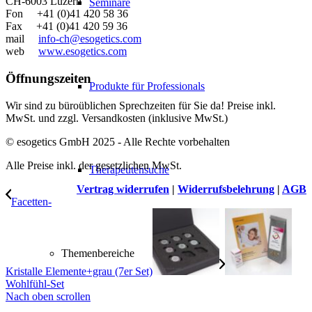
CH-6003 Luzern
Seminare
Fon +41 (0)41 420 58 36
Fax +41 (0)41 420 59 36
mail
info-ch@esogetics.com
web
www.esogetics.com
Öffnungszeiten
Produkte für Professionals
Wir sind zu büroüblichen Sprechzeiten für Sie da! Preise inkl.
MwSt. und zzgl. Versandkosten (inklusive MwSt.)
© esogetics GmbH 2025 - Alle Rechte vorbehalten
Alle Preise inkl. der gesetzlichen MwSt.
Therapeutensuche
Vertrag widerrufen
|
Widerrufsbelehrung
|
AGB
Facetten-
Themenbereiche
Kristalle Elemente+grau (7er Set)
Wohlfühl-Set
Nach oben scrollen