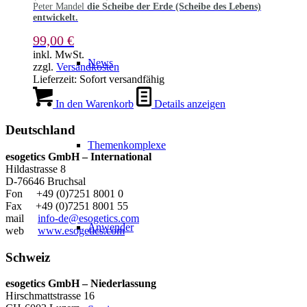
Peter Mandel
die Scheibe der Erde (Scheibe des Lebens)
entwickelt.
99,00
€
inkl. MwSt.
News
zzgl.
Versandkosten
Lieferzeit:
Sofort versandfähig
In den Warenkorb
Details anzeigen
Deutschland
Themenkomplexe
esogetics GmbH – International
Hildastrasse 8
D-76646 Bruchsal
Fon +49 (0)7251 8001 0
Fax +49 (0)7251 8001 55
mail
info-de@esogetics.com
Anwender
web
www.esogetics.com
Schweiz
esogetics GmbH – Niederlassung
Hirschmattstrasse 16