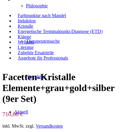
Philosophie
Farbpunktur nach Mandel
Induktion
Kristalle
Energetische Terminalpunkt-Diagnose (ETD)
Klänge
Therapeutensuche
Wellness
Literatur
Zubehör Ersatzteile
Angebote für Professionals
Facetten-Kristalle
Newsletter
Elemente+grau+gold+silber
(9er Set)
Aktuell
710,00
€
inkl. MwSt.
zzgl.
Versandkosten