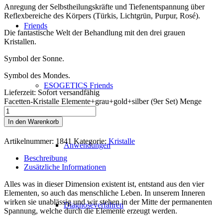
Anregung der Selbstheilungskräfte und Tiefenentspannung über
Reflexbereiche des Körpers (Türkis, Lichtgrün, Purpur, Rosé).
Friends
Die fantastische Welt der Behandlung mit den drei grauen
Kristallen.
Symbol der Sonne.
Symbol des Mondes.
ESOGETICS Friends
Lieferzeit:
Sofort versandfähig
Facetten-Kristalle Elemente+grau+gold+silber (9er Set) Menge
In den Warenkorb
Artikelnummer:
1841
Kategorie:
Kristalle
Anwendungen
Beschreibung
Zusätzliche Informationen
Alles was in dieser Dimension existent ist, entstand aus den vier
Elementen, so auch das menschliche Leben. In unserem Inneren
wirken sie unablässig und wir stehen in der Mitte der permanenten
Diagnoseverfahren
Spannung, welche durch die Elemente erzeugt werden.