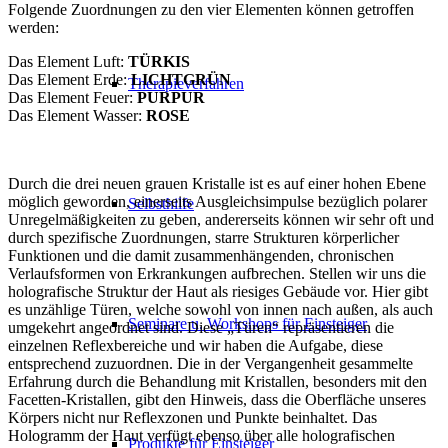
Folgende Zuordnungen zu den vier Elementen können getroffen
werden:
Das Element Luft:
TÜRKIS
Das Element Erde:
LICHTGRÜN
Therapieverfahren
Das Element Feuer:
PURPUR
Das Element Wasser:
ROSE
Durch die drei neuen grauen Kristalle ist es auf einer hohen Ebene
möglich geworden, einerseits Ausgleichsimpulse bezüglich polarer
Selbsthilfe
Unregelmäßigkeiten zu geben, andererseits können wir sehr oft und
durch spezifische Zuordnungen, starre Strukturen körperlicher
Funktionen und die damit zusammenhängenden, chronischen
Verlaufsformen von Erkrankungen aufbrechen. Stellen wir uns die
holografische Struktur der Haut als riesiges Gebäude vor. Hier gibt
es unzählige Türen, welche sowohl von innen nach außen, als auch
Seminare u. Workshops für Einsteiger
umgekehrt angeordnet sind. Diese „Türen“ repräsentieren die
einzelnen Reflexbereiche und wir haben die Aufgabe, diese
entsprechend zuzuordnen. Die in der Vergangenheit gesammelte
Erfahrung durch die Behandlung mit Kristallen, besonders mit den
Facetten-Kristallen, gibt den Hinweis, dass die Oberfläche unseres
Körpers nicht nur Reflexzonen und Punkte beinhaltet. Das
Hologramm der Haut verfügt ebenso über alle holografischen
Produkte für Einsteiger