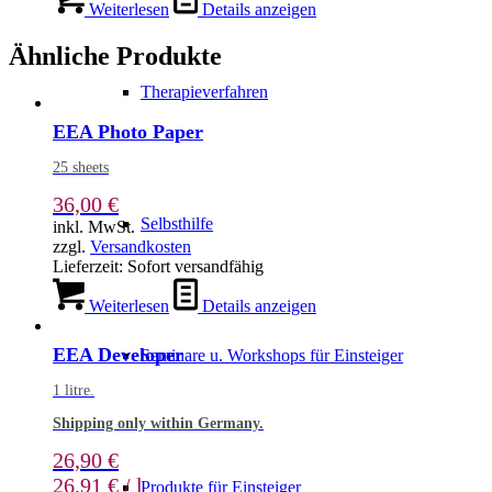
Weiterlesen
Details anzeigen
Ähnliche Produkte
Therapieverfahren
EEA Photo Paper
25 sheets
36,00
€
Selbsthilfe
inkl. MwSt.
zzgl.
Versandkosten
Lieferzeit:
Sofort versandfähig
Weiterlesen
Details anzeigen
EEA Developer
Seminare u. Workshops für Einsteiger
1 litre.
Shipping only within Germany.
26,90
€
26,91
€
/
l
Produkte für Einsteiger