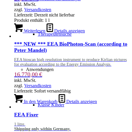
inkl. MwSt.
zzgl.
Versandkosten
Lieferzeit:
Derzeit nicht lieferbar
Produkt enthält: 1
l
Weiterlesen
Details anzeigen
Therapeutensuche
*** NEW *** EEA BioPhoton-Scan (according to
Peter Mandel)
EEA bioscan high resolution instrument to produce Kirlian pictures
for evaluation according to the Energy Emission Analysis.
Anwendungen
16.770,00
€
inkl. MwSt.
zzgl.
Versandkosten
Lieferzeit:
Sofort versandfähig
In den Warenkorb
Details anzeigen
Klasse Kinder
EEA Fixer
1 litre.
Shipping only within Germany.