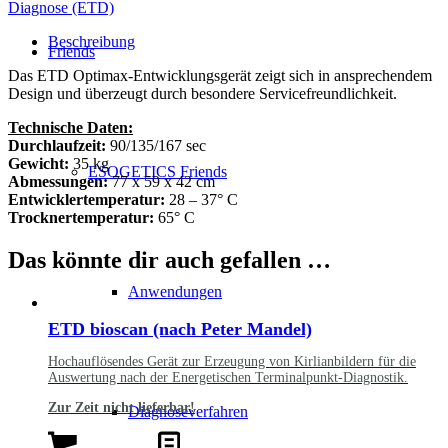
Diagnose (ETD)
Beschreibung
Friends
Das ETD Optimax-Entwicklungsgerät zeigt sich in ansprechendem
Design und überzeugt durch besondere Servicefreundlichkeit.
Technische Daten:
Durchlaufzeit:
90/135/167 sec
Gewicht:
35 kg
ESOGETICS Friends
Abmessungen:
77 x 59 x 42 cm
Entwicklertemperatur:
28 – 37° C
Trocknertemperatur:
65° C
Das könnte dir auch gefallen …
Anwendungen
ETD bioscan (nach Peter Mandel)
Hochauflösendes Gerät zur Erzeugung von Kirlianbildern für die
Auswertung nach der Energetischen Terminalpunkt-Diagnostik.
Zur Zeit nicht lieferbar!
Diagnoseverfahren