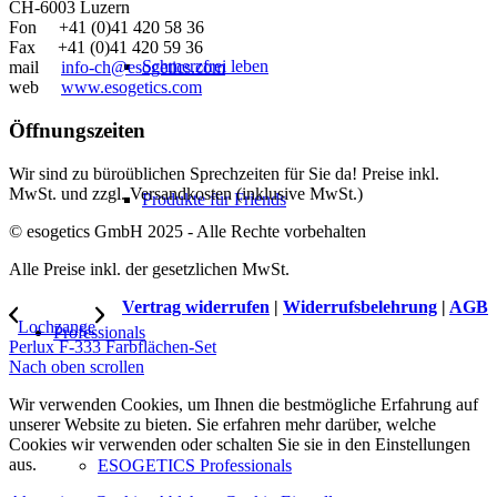
CH-6003 Luzern
Fon +41 (0)41 420 58 36
Fax +41 (0)41 420 59 36
Schmerzfrei leben
mail
info-ch@esogetics.com
web
www.esogetics.com
Öffnungszeiten
Wir sind zu büroüblichen Sprechzeiten für Sie da! Preise inkl.
MwSt. und zzgl. Versandkosten (inklusive MwSt.)
Produkte für Friends
© esogetics GmbH 2025 - Alle Rechte vorbehalten
Alle Preise inkl. der gesetzlichen MwSt.
Vertrag widerrufen
|
Widerrufsbelehrung
|
AGB
Lochzange
Professionals
Perlux F-333 Farbflächen-Set
Nach oben scrollen
Wir verwenden Cookies, um Ihnen die bestmögliche Erfahrung auf
unserer Website zu bieten. Sie erfahren mehr darüber, welche
Cookies wir verwenden oder schalten Sie sie in den Einstellungen
aus.
ESOGETICS Professionals