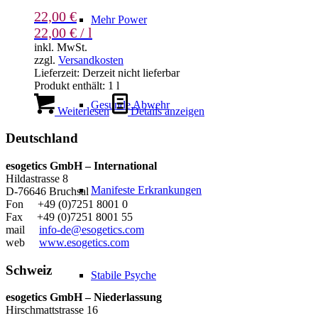
22,00
€
Mehr Power
22,00
€
/
l
inkl. MwSt.
zzgl.
Versandkosten
Lieferzeit:
Derzeit nicht lieferbar
Produkt enthält: 1
l
Gesunde Abwehr
Weiterlesen
Details anzeigen
Deutschland
esogetics GmbH – International
Hildastrasse 8
Manifeste Erkrankungen
D-76646 Bruchsal
Fon +49 (0)7251 8001 0
Fax +49 (0)7251 8001 55
mail
info-de@esogetics.com
web
www.esogetics.com
Schweiz
Stabile Psyche
esogetics GmbH – Niederlassung
Hirschmattstrasse 16