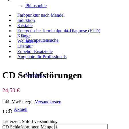
Philosophie
Farbpunktur nach Mandel
Induktion
Kristalle
Energetische Terminalpunkt-Diagnose (ETD)
Klänge
Therapeutensuche
Wellness
Literatur
Zubehör Ersatzteile
Angebote für Professionals
CD Schlafstörungen
Newsletter
24,50
€
inkl. MwSt.
zzgl.
Versandkosten
Aktuell
1 CD
Lieferzeit:
Sofort versandfähig
CD Schlafstörungen Menge