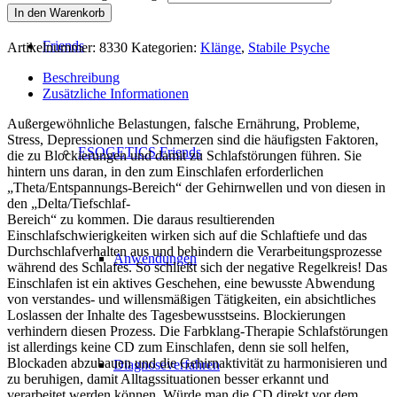
In den Warenkorb
Friends
Artikelnummer:
8330
Kategorien:
Klänge
,
Stabile Psyche
Beschreibung
Zusätzliche Informationen
Außergewöhnliche Belastungen, falsche Ernährung, Probleme,
Stress, Depressionen und Schmerzen sind die häufigsten Faktoren,
ESOGETICS Friends
die zu Blockierungen und damit zu Schlafstörungen führen. Sie
hintern uns daran, in den zum Einschlafen erforderlichen
„Theta/Entspannungs-Bereich“ der Gehirnwellen und von diesen in
den „Delta/Tiefschlaf-
Bereich“ zu kommen. Die daraus resultierenden
Einschlafschwierigkeiten wirken sich auf die Schlaftiefe und das
Durchschlafverhalten aus und behindern die Verarbeitungsprozesse
Anwendungen
während des Schlafes. So schließt sich der negative Regelkreis! Das
Einschlafen ist ein aktives Geschehen, eine bewusste Abwendung
von verstandes- und willensmäßigen Tätigkeiten, ein absichtliches
Loslassen der Inhalte des Tagesbewusstseins. Blockierungen
verhindern diesen Prozess. Die Farbklang-Therapie Schlafstörungen
ist allerdings keine CD zum Einschlafen, denn sie soll helfen,
Blockaden abzubauen und die Gehirnaktivität zu harmonisieren und
Diagnoseverfahren
zu beruhigen, damit Alltagssituationen besser erkannt und
verarbeitet werden können. Würde man die CD direkt vor dem