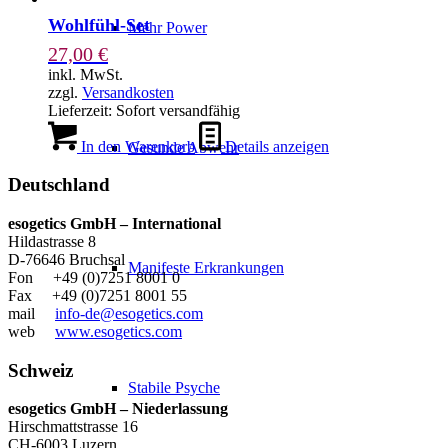
Wohlfühl-Set
Mehr Power
27,00
€
inkl. MwSt.
zzgl.
Versandkosten
Lieferzeit:
Sofort versandfähig
In den Warenkorb
Details anzeigen
Gesunde Abwehr
Deutschland
esogetics GmbH – International
Hildastrasse 8
D-76646 Bruchsal
Manifeste Erkrankungen
Fon +49 (0)7251 8001 0
Fax +49 (0)7251 8001 55
mail
info-de@esogetics.com
web
www.esogetics.com
Schweiz
Stabile Psyche
esogetics GmbH – Niederlassung
Hirschmattstrasse 16
CH-6003 Luzern