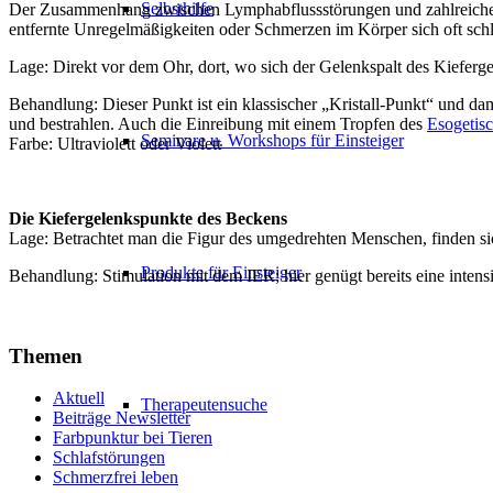
Selbsthilfe
Der Zusammenhang zwischen Lymphabflussstörungen und zahlreichen Er
entfernte Unregelmäßigkeiten oder Schmerzen im Körper sich oft schl
Lage: Direkt vor dem Ohr, dort, wo sich der Gelenkspalt des Kieferge
Behandlung: Dieser Punkt ist ein klassischer „Kristall-Punkt“ und da
und bestrahlen. Auch die Einreibung mit einem Tropfen des
Esogetisc
Seminare u. Workshops für Einsteiger
Farbe: Ultraviolett oder Violett
Die Kiefergelenkspunkte des Beckens
Lage: Betrachtet man die Figur des umgedrehten Menschen, finden si
Produkte für Einsteiger
Behandlung: Stimulation mit dem IER; hier genügt bereits eine inte
Themen
Aktuell
Therapeutensuche
Beiträge Newsletter
Farbpunktur bei Tieren
Schlafstörungen
Schmerzfrei leben