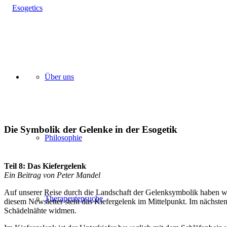
Über uns
Die Symbolik der Gelenke in der Esogetik
Philosophie
Teil 8: Das Kiefergelenk
Ein Beitrag von Peter Mandel
Auf unserer Reise durch die Landschaft der Gelenksymbolik haben wi
Therapeutensuche
diesem Newsletter steht das Kiefergelenk im Mittelpunkt. Im nächste
Schädelnähte widmen.