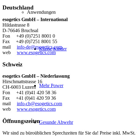
Deutschland
Anwendungen
esogetics GmbH – International
Hildastrasse 8
D-76646 Bruchsal
Fon +49 (0)7251 8001 0
Fax +49 (0)7251 8001 55
mail
info-de@esogetics.com
Klasse Kinder
web
www.esogetics.com
Schweiz
esogetics GmbH – Niederlassung
Hirschmattstrasse 16
Mehr Power
CH-6003 Luzern
Fon +41 (0)41 420 58 36
Fax +41 (0)41 420 59 36
mail
info-ch@esogetics.com
web
www.esogetics.com
Öffnungszeiten
Gesunde Abwehr
Wir sind zu büroüblichen Sprechzeiten für Sie da! Preise inkl. MwSt.