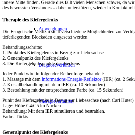
innere Mitte finden. Gerade dies fällt vielen Menschen schwer, da wi
des bewussten Verstandes – dabei unterstützen, wieder in Kontakt mi
Therapie des Kiefergelenks
Anwendungen
Die Esogetische Medizin stellt verschiedene Möglichkeiten zur Verfü
tieferliegenden Blockaden eingesetzt werden.
Behandlungsschritte:
1. Punkt des Kiefergelenks in Bezug zur Liebesachse
2. Generalpunkt des Kiefergelenks
3. Die Kiefergelenkspunkte des Beckens
Diagnoseverfahren
Jeder Punkt wird in folgender Reihenfolge behandelt:
1. Massage mit dem
Informations-Energie-Reflektor
(IER) (ca. 2 Sek
2. Kristallbehandlung mit dem IER (ca. 10 Sekunden)
3. Bestrahlung mit der entsprechenden Farbe (ca. 15 Sekunden)
Punkt des Kiefergelenks in Bezug zur Liebesachse (nach Carl Huter)
Therapieverfahren
Lage: Höhe C4/C5 im Nacken.
Behandlung: Mit dem IER stimulieren und bestrahlen.
Farbe: Türkis
Generalpunkt des Kiefergelenks