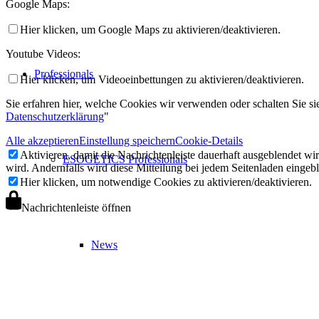
Google Maps:
Hier klicken, um Google Maps zu aktivieren/deaktivieren.
Youtube Videos:
Professionals
Hier klicken, um Videoeinbettungen zu aktivieren/deaktivieren.
Sie erfahren hier, welche Cookies wir verwenden oder schalten Sie sie
Datenschutzerklärung
"
Alle akzeptieren
Einstellung speichern
Cookie-Details
Aktivieren, damit die Nachrichtenleiste dauerhaft ausgeblendet w
ESOGETICS Professionals
wird. Andernfalls wird diese Mitteilung bei jedem Seitenladen eingeb
Hier klicken, um notwendige Cookies zu aktivieren/deaktivieren.
Nachrichtenleiste öffnen
News