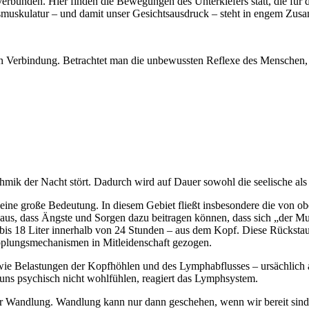
verbunden. Hier finden die Bewegungen des Unterkiefers statt, die für
smuskulatur – und damit unser Gesichtsausdruck – steht in engem Zu
in Verbindung. Betrachtet man die unbewussten Reflexe des Menschen, r
hmik der Nacht stört. Dadurch wird auf Dauer sowohl die seelische als 
 eine große Bedeutung. In diesem Gebiet fließt insbesondere die von 
 aus, dass Ängste und Sorgen dazu beitragen können, dass sich „der M
bis 18 Liter innerhalb von 24 Stunden – aus dem Kopf. Diese Rücksta
plungsmechanismen in Mitleidenschaft gezogen.
 wie Belastungen der Kopfhöhlen und des Lymphabflusses – ursächlich 
uns psychisch nicht wohlfühlen, reagiert das Lymphsystem.
ür Wandlung. Wandlung kann nur dann geschehen, wenn wir bereit sind, 