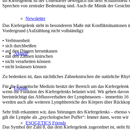
Im Kiefergelenk ist der Unterkiefer beweglich mit dem Schläfenbein 
Sprechen von zentraler Bedeutung sind. Auch die Mimik der Gesicht
Newsletter
Das Kiefergelenk steht in besonderem Maße mit Konfliktsituationen 
Vordergrund (Aufzählung nicht vollständig):
• Verbissenheit
• sich durchbeißen
• auf den Dingen herumkauen
Aktuell
• mit den Zähnen knirschen
• nicht verarbeiten können
• nicht loslassen können
Zu bedenken ist, dass nächtliches Zähneknirschen die natürliche Rhyt
Für die Esogetische Medizin besitzt der Bereich um das Kiefergelenk
Friends
wenn die Funktion des Kiefergelenks belastet wird. Wir gehen davon
beeinträchtigt das Abflussverhalten der Lymphmassen – immerhin 16 
werden auch alle weiteren Lymphbereiche des Körpers über Rückkop
Sehr früh erkannten wir, dass Störungen des Kiefergelenks – ebenso
gilt die Lymphe als „psychologischer Puffer“: Immer dann, wenn wir 
ESOGETICS Friends
Das Symbol der Zahl 8, das dem Kiefergelenk zugeordnet ist, steht f