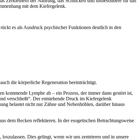
 das Zerkleinern der Nahrung, das Schlucken und insbesondere für das
sammenhang mit dem Kiefergelenk.
ückt es als Ausdruck psychischer Funktionen deutlich in den
auch die körperliche Regeneration beeinträchtigt.
oben kommende Lymphe ab – ein Prozess, der immer dann gestört ist,
und verschließt“. Der entstehende Druck im Kiefergelenk
uung belastet nicht nur Zähne und Nebenhöhlen, darüber hinaus
aus dem Becken reflektieren. In der esogetischen Betrachtungsweise
loszulassen. Dies gelingt, wenn wir uns zentrieren und in unsere