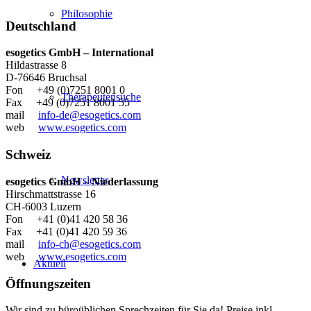
Philosophie
Deutschland
esogetics GmbH – International
Hildastrasse 8
D-76646 Bruchsal
Fon +49 (0)7251 8001 0
Therapeutensuche
Fax +49 (0)7251 8001 55
mail
info-de@esogetics.com
web
www.esogetics.com
Schweiz
Newsletter
esogetics GmbH – Niederlassung
Hirschmattstrasse 16
CH-6003 Luzern
Fon +41 (0)41 420 58 36
Fax +41 (0)41 420 59 36
mail
info-ch@esogetics.com
web
www.esogetics.com
Aktuell
Öffnungszeiten
Wir sind zu büroüblichen Sprechzeiten für Sie da! Preise inkl.