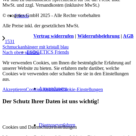
MwSt. und zzgl. Versandkosten (inklusive MwSt.)
© esogetics GmbH 2025 - Alle Rechte vorbehalten
Friends
Alle Preise inkl. der gesetzlichen MwSt.
Vertrag widerrufen
|
Widerrufsbelehrung
|
AGB
1531
Schmuckanhänger mit kristall blau
ESOGETICS Friends
Nach oben scrollen
Wir verwenden Cookies, um Ihnen die bestmögliche Erfahrung auf
unserer Website zu bieten. Sie erfahren mehr darüber, welche
Cookies wir verwenden oder schalten Sie sie in den Einstellungen
aus.
Anwendungen
Akzeptieren
Cookies Ablehnen
Cookie-Einstellungen
Der Schutz Ihrer Daten ist uns wichtig!
Diagnoseverfahren
Cookies und Datenschutzeinstellungen