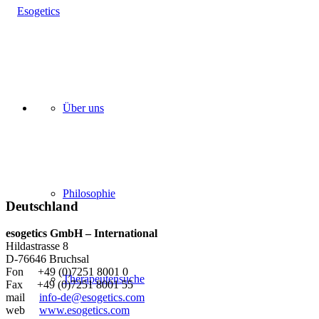
Über uns
Philosophie
Deutschland
esogetics GmbH – International
Hildastrasse 8
D-76646 Bruchsal
Fon +49 (0)7251 8001 0
Therapeutensuche
Fax +49 (0)7251 8001 55
mail
info-de@esogetics.com
web
www.esogetics.com