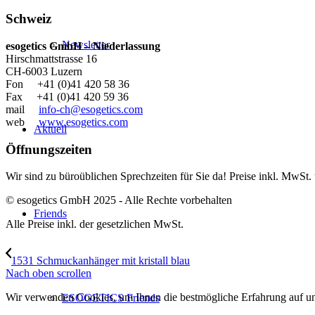
Schweiz
Newsletter
esogetics GmbH – Niederlassung
Hirschmattstrasse 16
CH-6003 Luzern
Fon +41 (0)41 420 58 36
Fax +41 (0)41 420 59 36
mail
info-ch@esogetics.com
web
www.esogetics.com
Aktuell
Öffnungszeiten
Wir sind zu büroüblichen Sprechzeiten für Sie da! Preise inkl. MwSt.
© esogetics GmbH 2025 - Alle Rechte vorbehalten
Friends
Alle Preise inkl. der gesetzlichen MwSt.
1531 Schmuckanhänger mit kristall blau
Nach oben scrollen
Wir verwenden Cookies, um Ihnen die bestmögliche Erfahrung auf unse
ESOGETICS Friends