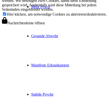
werden. Wir benötigen zwei Cookies, damit diese Einstellung
gespeichert wird. Andernfalls wird diese Mitteilung bei jedem
Mehr Power
Seitenladen eingeblendet werden.
Hier klicken, um notwendige Cookies zu aktivieren/deaktivieren.
Nachrichtenleiste öffnen
Gesunde Abwehr
Manifeste Erkrankungen
Stabile Psyche