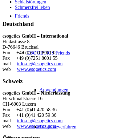
Schlafstörungen
Schmerzfrei leben
Friends
Deutschland
esogetics GmbH – International
Hildastrasse 8
D-76646 Bruchsal
Fon +49 (0)7251 8001 0
ESOGETICS Friends
Fax +49 (0)7251 8001 55
mail
info-de@esogetics.com
web
www.esogetics.com
Schweiz
Anwendungen
esogetics GmbH – Niederlassung
Hirschmattstrasse 16
CH-6003 Luzern
Fon +41 (0)41 420 58 36
Fax +41 (0)41 420 59 36
mail
info-ch@esogetics.com
web
www.esogetics.com
Diagnoseverfahren