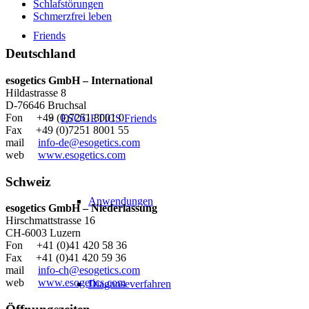
Schlafstörungen
Schmerzfrei leben
Friends
Deutschland
esogetics GmbH – International
Hildastrasse 8
D-76646 Bruchsal
Fon +49 (0)7251 8001 0
ESOGETICS Friends
Fax +49 (0)7251 8001 55
mail
info-de@esogetics.com
web
www.esogetics.com
Schweiz
Anwendungen
esogetics GmbH – Niederlassung
Hirschmattstrasse 16
CH-6003 Luzern
Fon +41 (0)41 420 58 36
Fax +41 (0)41 420 59 36
mail
info-ch@esogetics.com
web
www.esogetics.com
Diagnoseverfahren