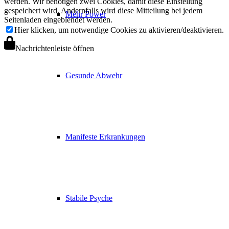
werden. Wir benötigen zwei Cookies, damit diese Einstellung
gespeichert wird. Andernfalls wird diese Mitteilung bei jedem
Mehr Power
Seitenladen eingeblendet werden.
Hier klicken, um notwendige Cookies zu aktivieren/deaktivieren.
Nachrichtenleiste öffnen
Gesunde Abwehr
Manifeste Erkrankungen
Stabile Psyche