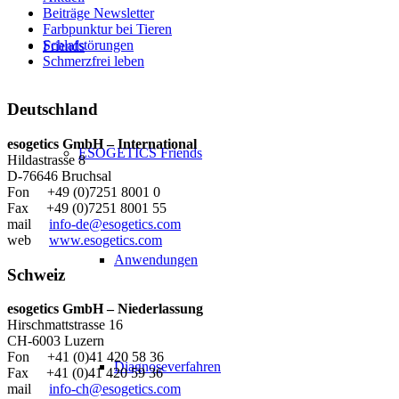
Beiträge Newsletter
Farbpunktur bei Tieren
Schlafstörungen
Friends
Schmerzfrei leben
Deutschland
esogetics GmbH – International
ESOGETICS Friends
Hildastrasse 8
D-76646 Bruchsal
Fon +49 (0)7251 8001 0
Fax +49 (0)7251 8001 55
mail
info-de@esogetics.com
web
www.esogetics.com
Anwendungen
Schweiz
esogetics GmbH – Niederlassung
Hirschmattstrasse 16
CH-6003 Luzern
Fon +41 (0)41 420 58 36
Diagnoseverfahren
Fax +41 (0)41 420 59 36
mail
info-ch@esogetics.com