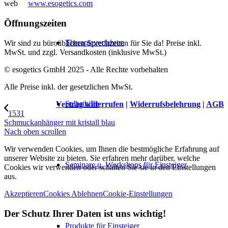
web
www.esogetics.com
Öffnungszeiten
Therapieverfahren
Wir sind zu büroüblichen Sprechzeiten für Sie da! Preise inkl.
MwSt. und zzgl. Versandkosten (inklusive MwSt.)
© esogetics GmbH 2025 - Alle Rechte vorbehalten
Alle Preise inkl. der gesetzlichen MwSt.
Selbsthilfe
Vertrag widerrufen
|
Widerrufsbelehrung
|
AGB
1531
Schmuckanhänger mit kristall blau
Nach oben scrollen
Wir verwenden Cookies, um Ihnen die bestmögliche Erfahrung auf
unserer Website zu bieten. Sie erfahren mehr darüber, welche
Seminare u. Workshops für Einsteiger
Cookies wir verwenden oder schalten Sie sie in den Einstellungen
aus.
Akzeptieren
Cookies Ablehnen
Cookie-Einstellungen
Der Schutz Ihrer Daten ist uns wichtig!
Produkte für Einsteiger