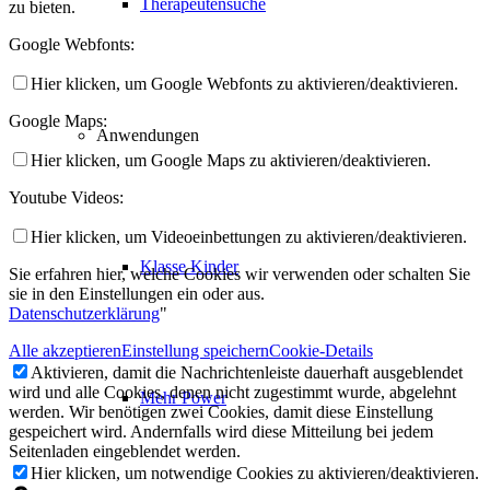
Therapeutensuche
zu bieten.
Google Webfonts:
Hier klicken, um Google Webfonts zu aktivieren/deaktivieren.
Google Maps:
Anwendungen
Hier klicken, um Google Maps zu aktivieren/deaktivieren.
Youtube Videos:
Hier klicken, um Videoeinbettungen zu aktivieren/deaktivieren.
Klasse Kinder
Sie erfahren hier, welche Cookies wir verwenden oder schalten Sie
sie in den Einstellungen ein oder aus.
Datenschutzerklärung
"
Alle akzeptieren
Einstellung speichern
Cookie-Details
Aktivieren, damit die Nachrichtenleiste dauerhaft ausgeblendet
wird und alle Cookies, denen nicht zugestimmt wurde, abgelehnt
Mehr Power
werden. Wir benötigen zwei Cookies, damit diese Einstellung
gespeichert wird. Andernfalls wird diese Mitteilung bei jedem
Seitenladen eingeblendet werden.
Hier klicken, um notwendige Cookies zu aktivieren/deaktivieren.