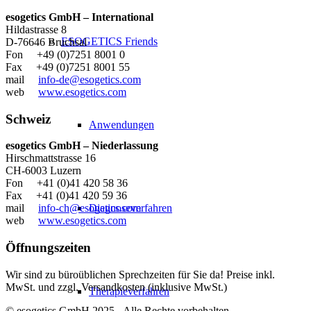
esogetics GmbH – International
Hildastrasse 8
ESOGETICS Friends
D-76646 Bruchsal
Fon +49 (0)7251 8001 0
Fax +49 (0)7251 8001 55
mail
info-de@esogetics.com
web
www.esogetics.com
Schweiz
Anwendungen
esogetics GmbH – Niederlassung
Hirschmattstrasse 16
CH-6003 Luzern
Fon +41 (0)41 420 58 36
Fax +41 (0)41 420 59 36
Diagnoseverfahren
mail
info-ch@esogetics.com
web
www.esogetics.com
Öffnungszeiten
Wir sind zu büroüblichen Sprechzeiten für Sie da! Preise inkl.
MwSt. und zzgl. Versandkosten (inklusive MwSt.)
Therapieverfahren
© esogetics GmbH 2025 - Alle Rechte vorbehalten