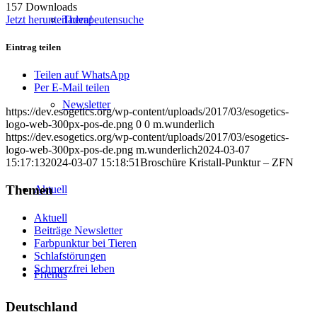
157
Downloads
Jetzt herunterladen!
Therapeutensuche
Eintrag teilen
Teilen auf WhatsApp
Per E-Mail teilen
Newsletter
https://dev.esogetics.org/wp-content/uploads/2017/03/esogetics-
logo-web-300px-pos-de.png
0
0
m.wunderlich
https://dev.esogetics.org/wp-content/uploads/2017/03/esogetics-
logo-web-300px-pos-de.png
m.wunderlich
2024-03-07
15:17:13
2024-03-07 15:18:51
Broschüre Kristall-Punktur – ZFN
Themen
Aktuell
Aktuell
Beiträge Newsletter
Farbpunktur bei Tieren
Schlafstörungen
Schmerzfrei leben
Friends
Deutschland