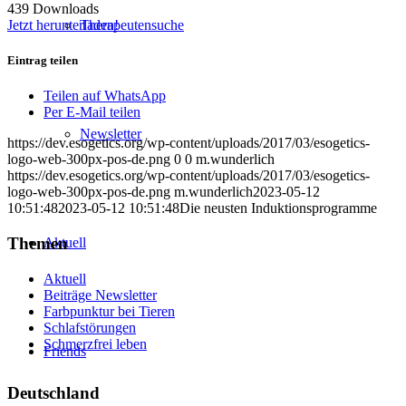
439
Downloads
Jetzt herunterladen!
Therapeutensuche
Eintrag teilen
Teilen auf WhatsApp
Per E-Mail teilen
Newsletter
https://dev.esogetics.org/wp-content/uploads/2017/03/esogetics-
logo-web-300px-pos-de.png
0
0
m.wunderlich
https://dev.esogetics.org/wp-content/uploads/2017/03/esogetics-
logo-web-300px-pos-de.png
m.wunderlich
2023-05-12
10:51:48
2023-05-12 10:51:48
Die neusten Induktionsprogramme
Themen
Aktuell
Aktuell
Beiträge Newsletter
Farbpunktur bei Tieren
Schlafstörungen
Schmerzfrei leben
Friends
Deutschland