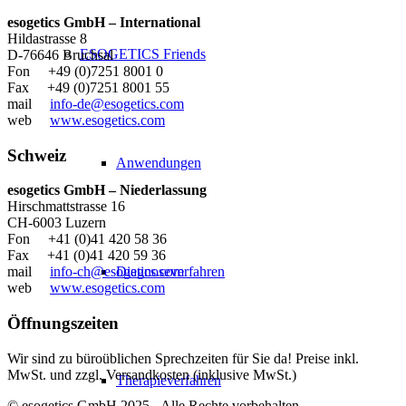
esogetics GmbH – International
Hildastrasse 8
ESOGETICS Friends
D-76646 Bruchsal
Fon +49 (0)7251 8001 0
Fax +49 (0)7251 8001 55
mail
info-de@esogetics.com
web
www.esogetics.com
Schweiz
Anwendungen
esogetics GmbH – Niederlassung
Hirschmattstrasse 16
CH-6003 Luzern
Fon +41 (0)41 420 58 36
Fax +41 (0)41 420 59 36
Diagnoseverfahren
mail
info-ch@esogetics.com
web
www.esogetics.com
Öffnungszeiten
Wir sind zu büroüblichen Sprechzeiten für Sie da! Preise inkl.
MwSt. und zzgl. Versandkosten (inklusive MwSt.)
Therapieverfahren
© esogetics GmbH 2025 - Alle Rechte vorbehalten