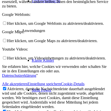
Therapeutensuche
essenziell, während andere helfen, Ihnen den bestmöglichen Service
zu bieten.
Google Webfonts:
Hier klicken, um Google Webfonts zu aktivieren/deaktivieren.
Anwendungen
Google Maps:
Hier klicken, um Google Maps zu aktivieren/deaktivieren.
Youtube Videos:
Hier klicken, um Videoeinbettungen zu aktivieren/deaktivieren.
Klasse Kinder
Sie erfahren hier, welche Cookies wir verwenden oder schalten Sie
sie in den Einstellungen ein oder aus.
Datenschutzerklärung
"
Alle akzeptieren
Einstellung speichern
Cookie-Details
Aktivieren, damit die Nachrichtenleiste dauerhaft ausgeblendet
Mehr Power
wird und alle Cookies, denen nicht zugestimmt wurde, abgelehnt
werden. Wir benötigen zwei Cookies, damit diese Einstellung
gespeichert wird. Andernfalls wird diese Mitteilung bei jedem
Seitenladen eingeblendet werden.