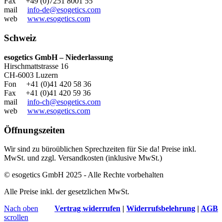
Fax +49 (0)7251 8001 55
mail
info-de@esogetics.com
web
www.esogetics.com
Schweiz
esogetics GmbH – Niederlassung
Hirschmattstrasse 16
CH-6003 Luzern
Fon +41 (0)41 420 58 36
Fax +41 (0)41 420 59 36
mail
info-ch@esogetics.com
web
www.esogetics.com
Öffnungszeiten
Wir sind zu büroüblichen Sprechzeiten für Sie da! Preise inkl.
MwSt. und zzgl. Versandkosten (inklusive MwSt.)
© esogetics GmbH 2025 - Alle Rechte vorbehalten
Alle Preise inkl. der gesetzlichen MwSt.
Nach oben
Vertrag widerrufen
|
Widerrufsbelehrung
|
AGB
scrollen