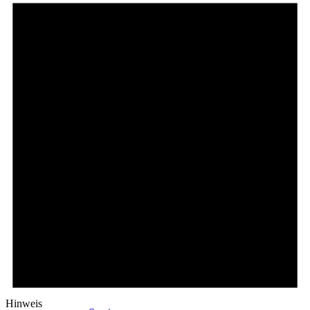
News
Themenkomplexe
Anwender
Hinweis