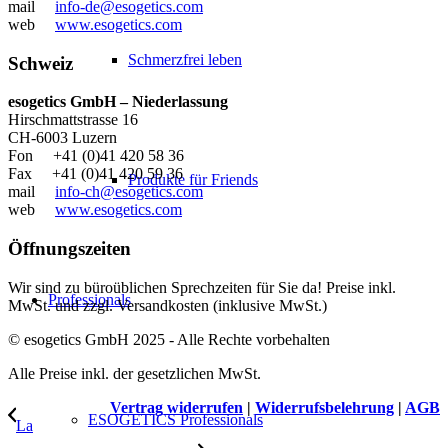
mail
info-de@esogetics.com
web
www.esogetics.com
Schmerzfrei leben
Schweiz
esogetics GmbH – Niederlassung
Hirschmattstrasse 16
CH-6003 Luzern
Fon +41 (0)41 420 58 36
Fax +41 (0)41 420 59 36
Produkte für Friends
mail
info-ch@esogetics.com
web
www.esogetics.com
Öffnungszeiten
Wir sind zu büroüblichen Sprechzeiten für Sie da! Preise inkl.
Professionals
MwSt. und zzgl. Versandkosten (inklusive MwSt.)
© esogetics GmbH 2025 - Alle Rechte vorbehalten
Alle Preise inkl. der gesetzlichen MwSt.
Vertrag widerrufen
|
Widerrufsbelehrung
|
AGB
ESOGETICS Professionals
La