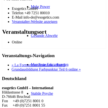
Mehr Power
Esogetics GmbH
Telefon
+49 7251 80010
E-Mail
info-de@esogetics.com
Veranstalter-Website anzeigen
Veranstaltungsort
Gesunde Abwehr
Online
Veranstaltungs-Navigation
Manifeste Erkrankungen
«
La Formazione Avanzata – Part 5
Grundausbildung Farbpunktur Teil 6 online
»
Deutschland
esogetics GmbH – International
Hildastrasse 8
Stabile Psyche
D-76646 Bruchsal
Fon +49 (0)7251 8001 0
Fax +49 (0)7251 8001 55