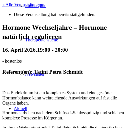
« Alle Veranstaltungen
Philosophie
Diese Veranstaltung hat bereits stattgefunden.
Hormone Wechseljahre – Hormone
natürlich regulieren
Therapeutensuche
16. April 2026,19:00
-
20:00
-
kostenlos
Referent(en): Tatini Petra Schmidt
Newsletter
Das Endokrinum ist ein komplexes System und eine gestörte
Hormonbalance kann weitreichende Auswirkungen auf fast alle
Organe haben.
Aktuell
Hormone arbeiten nach dem Schlüssel-Schlossprinzip und schieben
komplexe Prozesse im Körper an.
In Ihrem Webvortrag zeigt Tatini Petra Schmidt die diagnostischen