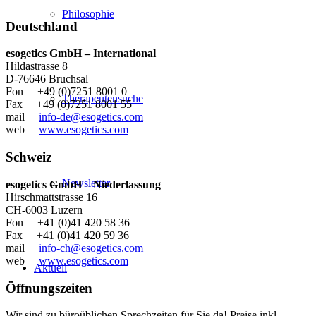
Philosophie
Deutschland
esogetics GmbH – International
Hildastrasse 8
D-76646 Bruchsal
Fon +49 (0)7251 8001 0
Therapeutensuche
Fax +49 (0)7251 8001 55
mail
info-de@esogetics.com
web
www.esogetics.com
Schweiz
Newsletter
esogetics GmbH – Niederlassung
Hirschmattstrasse 16
CH-6003 Luzern
Fon +41 (0)41 420 58 36
Fax +41 (0)41 420 59 36
mail
info-ch@esogetics.com
web
www.esogetics.com
Aktuell
Öffnungszeiten
Wir sind zu büroüblichen Sprechzeiten für Sie da! Preise inkl.