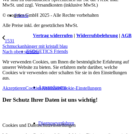
MwSt. und zzgl. Versandkosten (inklusive MwSt.)
© esogetics GmbH 2025 - Alle Rechte vorbehalten
Friends
Alle Preise inkl. der gesetzlichen MwSt.
Vertrag widerrufen
|
Widerrufsbelehrung
|
AGB
1531
Schmuckanhänger mit kristall blau
ESOGETICS Friends
Nach oben scrollen
Wir verwenden Cookies, um Ihnen die bestmögliche Erfahrung auf
unserer Website zu bieten. Sie erfahren mehr darüber, welche
Cookies wir verwenden oder schalten Sie sie in den Einstellungen
aus.
Anwendungen
Akzeptieren
Cookies Ablehnen
Cookie-Einstellungen
Der Schutz Ihrer Daten ist uns wichtig!
Diagnoseverfahren
Cookies und Datenschutzeinstellungen