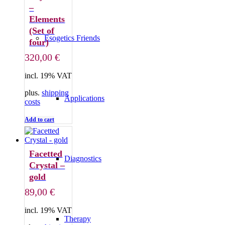
–
Elements
(Set of
Esogetics Friends
four)
320,00
€
incl. 19% VAT
plus.
shipping
Applications
costs
Add to cart
Facetted
Diagnostics
Crystal –
gold
89,00
€
incl. 19% VAT
Therapy