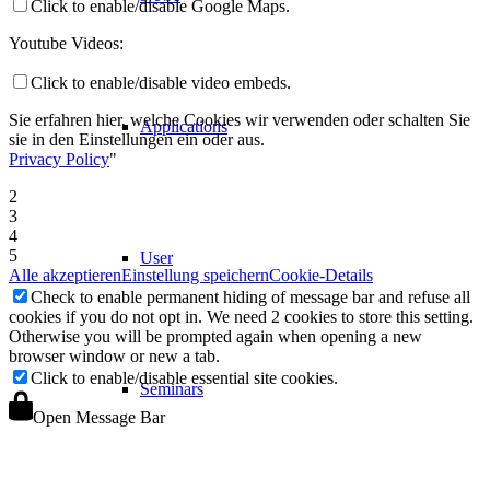
Click to enable/disable Google Maps.
Youtube Videos:
Click to enable/disable video embeds.
Sie erfahren hier, welche Cookies wir verwenden oder schalten Sie
Applications
sie in den Einstellungen ein oder aus.
Privacy Policy
"
2
3
4
5
User
Alle akzeptieren
Einstellung speichern
Cookie-Details
Check to enable permanent hiding of message bar and refuse all
cookies if you do not opt in. We need 2 cookies to store this setting.
Otherwise you will be prompted again when opening a new
browser window or new a tab.
Click to enable/disable essential site cookies.
Seminars
Open Message Bar