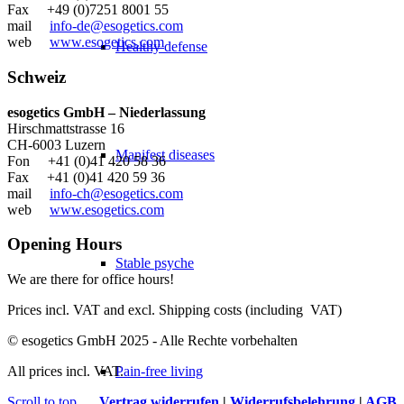
Fax +49 (0)7251 8001 55
mail
info-de@esogetics.com
web
www.esogetics.com
Healthy defense
Schweiz
esogetics GmbH – Niederlassung
Hirschmattstrasse 16
CH-6003 Luzern
Manifest diseases
Fon +41 (0)41 420 58 36
Fax +41 (0)41 420 59 36
mail
info-ch@esogetics.com
web
www.esogetics.com
Opening Hours
Stable psyche
We are there for office hours!
Prices incl. VAT and excl. Shipping costs (including VAT)
© esogetics GmbH 2025 - Alle Rechte vorbehalten
Pain-free living
All prices incl. VAT.
Scroll to top
Vertrag widerrufen
|
Widerrufsbelehrung
|
AGB