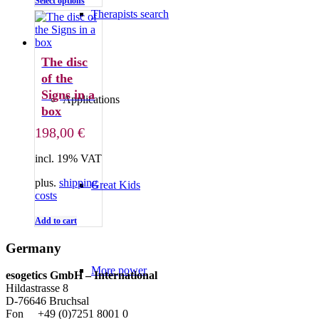
Select options
Therapists search
The disc
of the
Signs in a
Applications
box
198,00
€
incl. 19% VAT
plus.
shipping
Great Kids
costs
Add to cart
Germany
More power
esogetics GmbH – International
Hildastrasse 8
D-76646 Bruchsal
Fon +49 (0)7251 8001 0