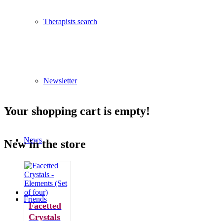
Therapists search
Newsletter
Your shopping cart is empty!
News
New in the store
Friends
Facetted
Crystals