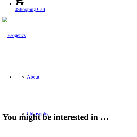
0
Shopping Cart
About
Philosophy
You might be interested in …