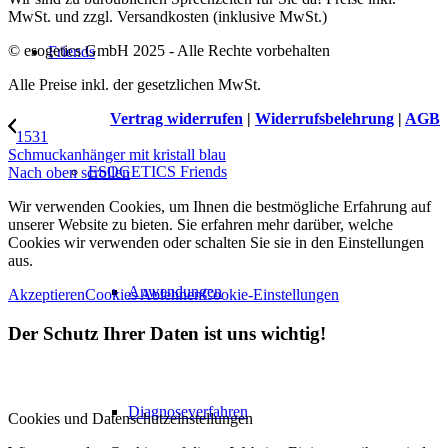
MwSt. und zzgl. Versandkosten (inklusive MwSt.)
© esogetics GmbH 2025 - Alle Rechte vorbehalten
Friends
Alle Preise inkl. der gesetzlichen MwSt.
Vertrag widerrufen
|
Widerrufsbelehrung
|
AGB
1531
Schmuckanhänger mit kristall blau
ESOGETICS Friends
Nach oben scrollen
Wir verwenden Cookies, um Ihnen die bestmögliche Erfahrung auf
unserer Website zu bieten. Sie erfahren mehr darüber, welche
Cookies wir verwenden oder schalten Sie sie in den Einstellungen
aus.
Anwendungen
Akzeptieren
Cookies Ablehnen
Cookie-Einstellungen
Der Schutz Ihrer Daten ist uns wichtig!
Diagnoseverfahren
Cookies und Datenschutzeinstellungen