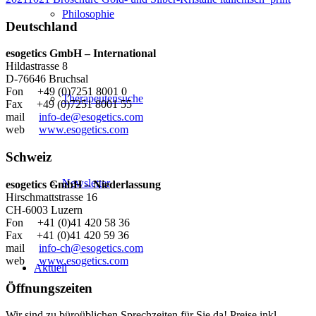
Philosophie
Deutschland
esogetics GmbH – International
Hildastrasse 8
D-76646 Bruchsal
Fon +49 (0)7251 8001 0
Therapeutensuche
Fax +49 (0)7251 8001 55
mail
info-de@esogetics.com
web
www.esogetics.com
Schweiz
Newsletter
esogetics GmbH – Niederlassung
Hirschmattstrasse 16
CH-6003 Luzern
Fon +41 (0)41 420 58 36
Fax +41 (0)41 420 59 36
mail
info-ch@esogetics.com
web
www.esogetics.com
Aktuell
Öffnungszeiten
Wir sind zu büroüblichen Sprechzeiten für Sie da! Preise inkl.