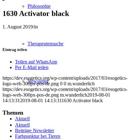
Philosophie
1630 Activator black
1. August 2019
/
in
Therapeutensuche
Eintrag teilen
Teilen auf WhatsApp
Per E-Mail teilen
https://dev.esogetics.org/wp-content/uploads/2017/03/esogetics-
Newsletter
logo-web-300px-pos-de.png
0
0
m.wunderlich
https://dev.esogetics.org/wp-content/uploads/2017/03/esogetics-
logo-web-300px-pos-de.png
m.wunderlich
2019-08-01
14:13:31
2019-08-01 14:13:31
1630 Activator black
Themen
Aktuell
Aktuell
Beiträge Newsletter
Farbpunktur bei Tieren