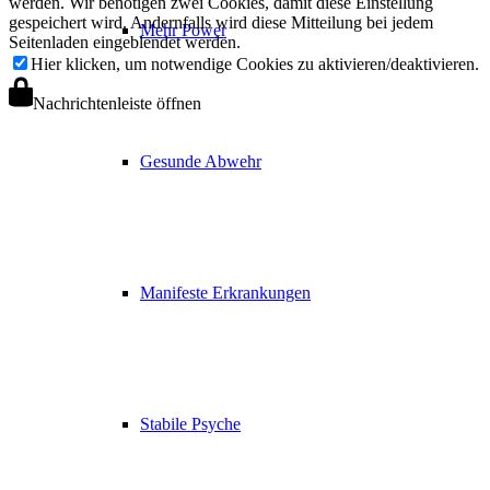
werden. Wir benötigen zwei Cookies, damit diese Einstellung
gespeichert wird. Andernfalls wird diese Mitteilung bei jedem
Mehr Power
Seitenladen eingeblendet werden.
Hier klicken, um notwendige Cookies zu aktivieren/deaktivieren.
Nachrichtenleiste öffnen
Gesunde Abwehr
Manifeste Erkrankungen
Stabile Psyche