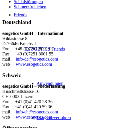
Schlafstörungen
Schmerzfrei leben
Friends
Deutschland
esogetics GmbH – International
Hildastrasse 8
D-76646 Bruchsal
Fon +49 (0)7251 8001 0
ESOGETICS Friends
Fax +49 (0)7251 8001 55
mail
info-de@esogetics.com
web
www.esogetics.com
Schweiz
Anwendungen
esogetics GmbH – Niederlassung
Hirschmattstrasse 16
CH-6003 Luzern
Fon +41 (0)41 420 58 36
Fax +41 (0)41 420 59 36
mail
info-ch@esogetics.com
web
www.esogetics.com
Diagnoseverfahren