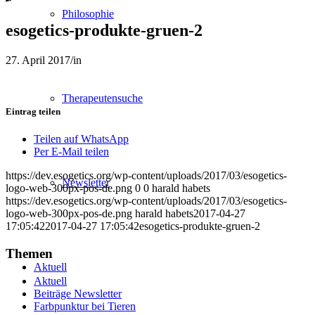
Philosophie
esogetics-produkte-gruen-2
27. April 2017
/
in
Therapeutensuche
Eintrag teilen
Teilen auf WhatsApp
Per E-Mail teilen
https://dev.esogetics.org/wp-content/uploads/2017/03/esogetics-
Newsletter
logo-web-300px-pos-de.png
0
0
harald habets
https://dev.esogetics.org/wp-content/uploads/2017/03/esogetics-
logo-web-300px-pos-de.png
harald habets
2017-04-27
17:05:42
2017-04-27 17:05:42
esogetics-produkte-gruen-2
Themen
Aktuell
Aktuell
Beiträge Newsletter
Farbpunktur bei Tieren