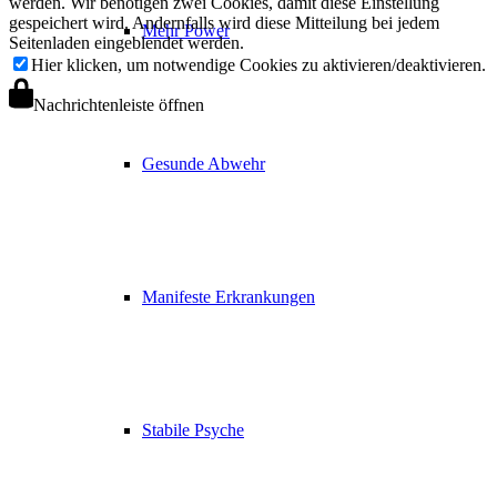
werden. Wir benötigen zwei Cookies, damit diese Einstellung
gespeichert wird. Andernfalls wird diese Mitteilung bei jedem
Mehr Power
Seitenladen eingeblendet werden.
Hier klicken, um notwendige Cookies zu aktivieren/deaktivieren.
Nachrichtenleiste öffnen
Gesunde Abwehr
Manifeste Erkrankungen
Stabile Psyche