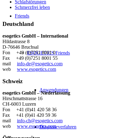
Schlafstörungen
Schmerzfrei leben
Friends
Deutschland
esogetics GmbH – International
Hildastrasse 8
D-76646 Bruchsal
Fon +49 (0)7251 8001 0
ESOGETICS Friends
Fax +49 (0)7251 8001 55
mail
info-de@esogetics.com
web
www.esogetics.com
Schweiz
Anwendungen
esogetics GmbH – Niederlassung
Hirschmattstrasse 16
CH-6003 Luzern
Fon +41 (0)41 420 58 36
Fax +41 (0)41 420 59 36
mail
info-ch@esogetics.com
web
www.esogetics.com
Diagnoseverfahren