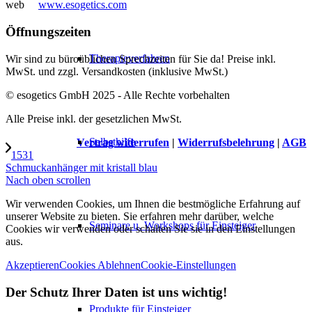
web
www.esogetics.com
Öffnungszeiten
Therapieverfahren
Wir sind zu büroüblichen Sprechzeiten für Sie da! Preise inkl.
MwSt. und zzgl. Versandkosten (inklusive MwSt.)
© esogetics GmbH 2025 - Alle Rechte vorbehalten
Alle Preise inkl. der gesetzlichen MwSt.
Selbsthilfe
Vertrag widerrufen
|
Widerrufsbelehrung
|
AGB
1531
Schmuckanhänger mit kristall blau
Nach oben scrollen
Wir verwenden Cookies, um Ihnen die bestmögliche Erfahrung auf
unserer Website zu bieten. Sie erfahren mehr darüber, welche
Seminare u. Workshops für Einsteiger
Cookies wir verwenden oder schalten Sie sie in den Einstellungen
aus.
Akzeptieren
Cookies Ablehnen
Cookie-Einstellungen
Der Schutz Ihrer Daten ist uns wichtig!
Produkte für Einsteiger