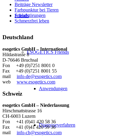
Beiträge Newsletter
Farbpunktur bei Tieren
Schlafstörungen
Friends
Schmerzfrei leben
Deutschland
esogetics GmbH – International
ESOGETICS Friends
Hildastrasse 8
D-76646 Bruchsal
Fon +49 (0)7251 8001 0
Fax +49 (0)7251 8001 55
mail
info-de@esogetics.com
web
www.esogetics.com
Anwendungen
Schweiz
esogetics GmbH – Niederlassung
Hirschmattstrasse 16
CH-6003 Luzern
Fon +41 (0)41 420 58 36
Diagnoseverfahren
Fax +41 (0)41 420 59 36
mail
info-ch@esogetics.com