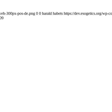
o-web-300px-pos-de.png
0
0
harald habets
https://dev.esogetics.org/wp-
809