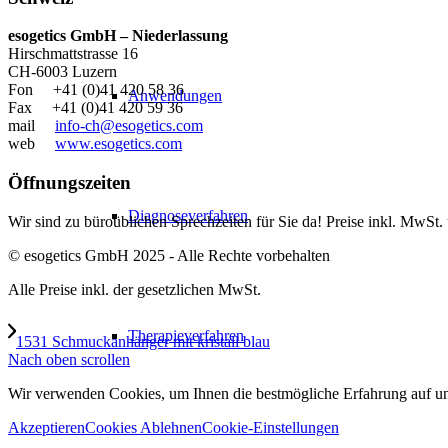
esogetics GmbH – Niederlassung
Hirschmattstrasse 16
CH-6003 Luzern
Fon +41 (0)41 420 58 36
Anwendungen
Fax +41 (0)41 420 59 36
mail
info-ch@esogetics.com
web
www.esogetics.com
Öffnungszeiten
Diagnoseverfahren
Wir sind zu büroüblichen Sprechzeiten für Sie da! Preise inkl. MwSt.
© esogetics GmbH 2025 - Alle Rechte vorbehalten
Alle Preise inkl. der gesetzlichen MwSt.
Therapieverfahren
1531 Schmuckanhänger mit kristall blau
Nach oben scrollen
Wir verwenden Cookies, um Ihnen die bestmögliche Erfahrung auf unse
Akzeptieren
Cookies Ablehnen
Cookie-Einstellungen