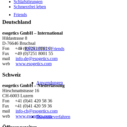
Schlafstörungen
Schmerzfrei leben
Friends
Deutschland
esogetics GmbH – International
Hildastrasse 8
D-76646 Bruchsal
Fon +49 (0)7251 8001 0
ESOGETICS Friends
Fax +49 (0)7251 8001 55
mail
info-de@esogetics.com
web
www.esogetics.com
Schweiz
Anwendungen
esogetics GmbH – Niederlassung
Hirschmattstrasse 16
CH-6003 Luzern
Fon +41 (0)41 420 58 36
Fax +41 (0)41 420 59 36
mail
info-ch@esogetics.com
web
www.esogetics.com
Diagnoseverfahren