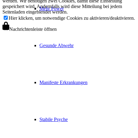
werden. Wir benötigen zwei Cookies, damit diese Einstellung
gespeichert wird. Andernfalls wird diese Mitteilung bei jedem
Mehr Power
Seitenladen eingeblendet werden.
Hier klicken, um notwendige Cookies zu aktivieren/deaktivieren.
Nachrichtenleiste öffnen
Gesunde Abwehr
Manifeste Erkrankungen
Stabile Psyche