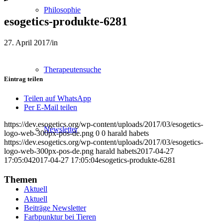
Philosophie
esogetics-produkte-6281
27. April 2017
/
in
Therapeutensuche
Eintrag teilen
Teilen auf WhatsApp
Per E-Mail teilen
https://dev.esogetics.org/wp-content/uploads/2017/03/esogetics-
Newsletter
logo-web-300px-pos-de.png
0
0
harald habets
https://dev.esogetics.org/wp-content/uploads/2017/03/esogetics-
logo-web-300px-pos-de.png
harald habets
2017-04-27
17:05:04
2017-04-27 17:05:04
esogetics-produkte-6281
Themen
Aktuell
Aktuell
Beiträge Newsletter
Farbpunktur bei Tieren