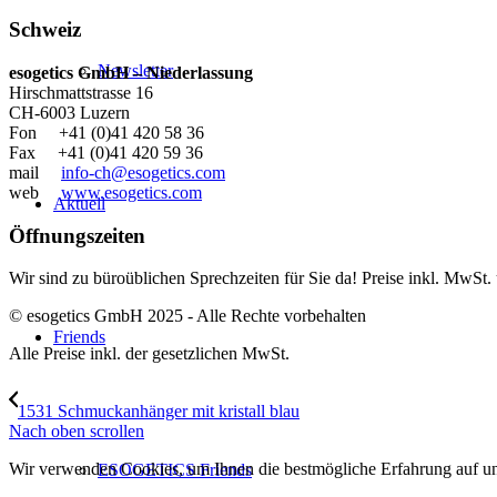
Schweiz
Newsletter
esogetics GmbH – Niederlassung
Hirschmattstrasse 16
CH-6003 Luzern
Fon +41 (0)41 420 58 36
Fax +41 (0)41 420 59 36
mail
info-ch@esogetics.com
web
www.esogetics.com
Aktuell
Öffnungszeiten
Wir sind zu büroüblichen Sprechzeiten für Sie da! Preise inkl. MwSt.
© esogetics GmbH 2025 - Alle Rechte vorbehalten
Friends
Alle Preise inkl. der gesetzlichen MwSt.
1531 Schmuckanhänger mit kristall blau
Nach oben scrollen
Wir verwenden Cookies, um Ihnen die bestmögliche Erfahrung auf unse
ESOGETICS Friends