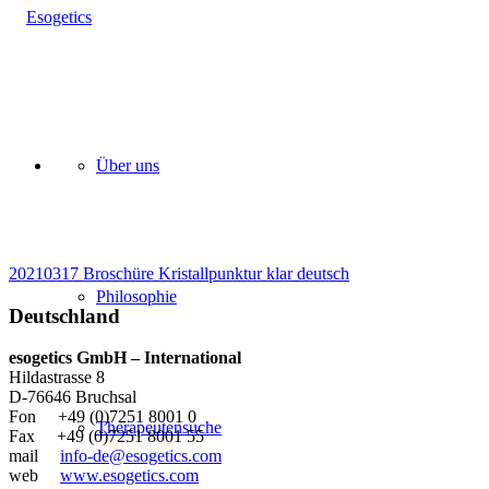
Über uns
20210317 Broschüre Kristallpunktur klar deutsch
Philosophie
Deutschland
esogetics GmbH – International
Hildastrasse 8
D-76646 Bruchsal
Fon +49 (0)7251 8001 0
Therapeutensuche
Fax +49 (0)7251 8001 55
mail
info-de@esogetics.com
web
www.esogetics.com